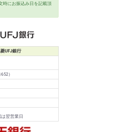
文時にお振込み日を記載頂
菱UFJ銀行
652）
認は翌営業日