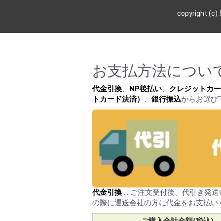
copyright
お支払方法につい
代金引換
、
NP後払い
、
クレジットカー
トカード決済）
、
銀行振込
からお選び
代金引換
… ご注文受付後、代引き発
の際に運送会社の方に代金をお支払い