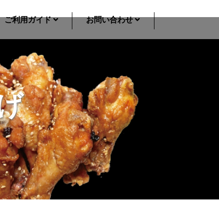
ご利用ガイド
お問い合わせ
人前セット
風来坊の手羽先 5人前セット
風来坊の手羽先 10人前
0
￥0
げ