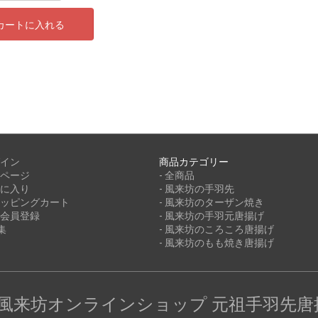
カートに入れる
イン
商品カテゴリー
ページ
- 全商品
に入り
- 風来坊の手羽先
ッピングカート
- 風来坊のターザン焼き
会員登録
- 風来坊の手羽元唐揚げ
集
- 風来坊のころころ唐揚げ
- 風来坊のもも焼き唐揚げ
| 風来坊オンラインショップ 元祖手羽先唐