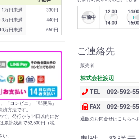
手数料
1万円未満
330円
12:00
14:0
午前中
～3万円未満
440円
14:00
16:0
10万円未満
660円
ご連絡先
販売者
株式会社渡辺
TEL 092-592-55
ら、「コンビニ」「郵便局」
FAX 092-592-55
決済方法です。
ので、発行から14日以内にお
通販のお問合せはこちらへ
累計残高で52,500円（税
さい。