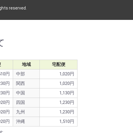
 reserved.
て
便
地域
宅配便
510円
中部
1,020円
230円
関西
1,020円
230円
中国
1,130円
020円
四国
1,230円
020円
九州
1,230円
020円
沖縄
1,510円
す。