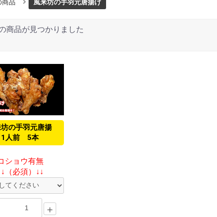
の商品
風来坊の手羽元唐揚げ
の商品が見つかりました
来坊の手羽元唐揚
1人前 5本
コショウ有無
↓↓（必須）↓↓
＋