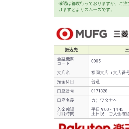
確認は都度行っておりますが、ご注
けますとよりスムーズです。
振込先
三
金融機関
0005
コード
支店名
福岡支店（支店番号
預金科目
普通
口座番号
0171828
口座名義
カ）ワタナベ
入金確認
平日 9:00～14:45
可能時間
土日祝 ご入金確