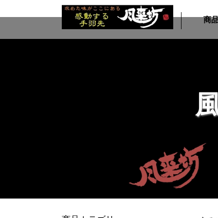
商
 風来坊の手羽先通販
風来坊の手羽先 30人前セット
風来坊の手羽