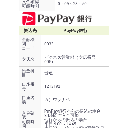
入金確認
0：05～23：50
可能時間
振込先
PayPay銀行
金融機
関
0033
コード
ビジネス営業部（支店番号
支店名
005）
預金科
普通
目
口座番
1213182
号
口座名
カ）ワタナベ
義
PayPay銀行からの振込の場合
入金確
24時間ご入金可能
認
他行からの振込の場合
可能時
平日 9:00～14:45
間