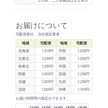
土日祝 ご入金確認は翌営業日
お届けについて
宅配便業社 … 当社指定業者
地域
宅配便
地域
宅配便
北海道
1,510円
中部
1,020円
北東北
1,230円
関西
1,020円
南東北
1,230円
中国
1,130円
関東
1,020円
四国
1,230円
信越
1,020円
九州
1,230円
北陸
1,020円
沖縄
1,510円
お届け時間帯の指定ができます。
12:00
14:00
16:00
18:00
19:00