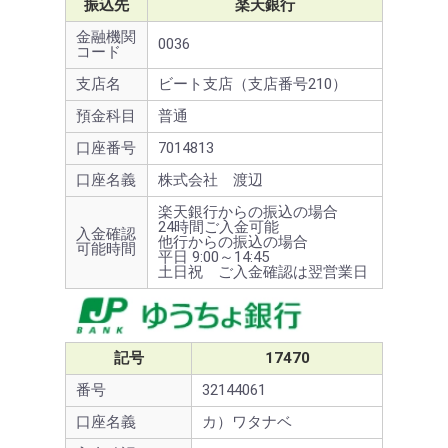
振込先
楽天銀行
金融機関
0036
コード
支店名
ビート支店（支店番号210）
預金科目
普通
口座番号
7014813
口座名義
株式会社 渡辺
楽天銀行からの振込の場合
24時間ご入金可能
入金確認
他行からの振込の場合
可能時間
平日 9:00～14:45
土日祝 ご入金確認は翌営業日
記号
17470
番号
32144061
口座名義
カ）ワタナベ