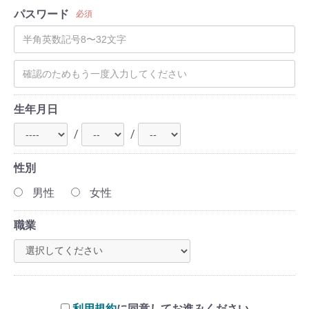
パスワード
必須
生年月日
/
/
性別
男性
女性
職業
利用規約
に同意してお進みください