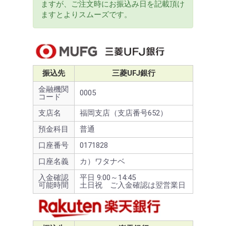
ますが、ご注文時にお振込み日を記載頂け
ますとよりスムーズです。
振込先
三菱UFJ銀行
金融機関
0005
コード
支店名
福岡支店（支店番号652）
預金科目
普通
口座番号
0171828
口座名義
カ）ワタナベ
入金確認
平日 9:00～14:45
可能時間
土日祝 ご入金確認は翌営業日