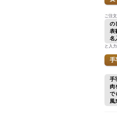
熨
ご注文
の
表
名
と入力
手
手
肉
で
風