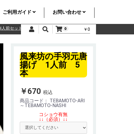
ご利用ガイド
お問い合わせ
前セット
風来坊の手羽先 5人前セット
風来坊の手羽先 10人前セ
0
￥0
風来坊の手羽元唐
揚げ 1人前 5
本
￥670
税込
商品コード：
TEBAMOTO-ARI
～TEBAMOTO-NASHI
コショウ有無
↓↓（必須）↓↓