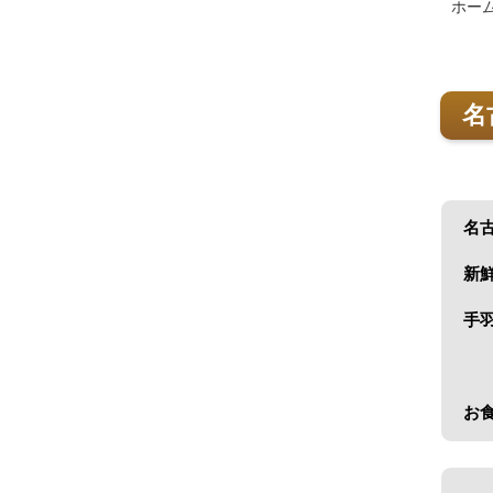
ホー
名
名
新
手
お