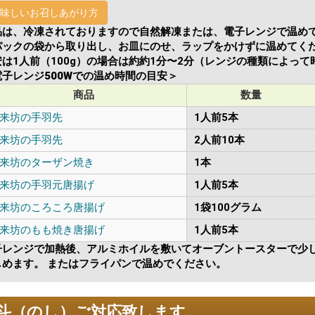
味しいお召しあがり方
品は、冷凍されておりますので自然解凍または、電子レンジで温めて
パックの袋から取り出し、お皿にのせ、ラップをかけずに温めてく
安は1人前（100g）の場合は約約1分〜2分（レンジの種類によっ
電子レンジ500Wでの温め時間の目安＞
商品
数量
来坊の手羽先
1人前5本
来坊の手羽先
2人前10本
来坊のターザン焼き
1本
来坊の手羽元唐揚げ
1人前5本
来坊のころころ唐揚げ
1袋100グラム
来坊のもも焼き唐揚げ
1人前5本
子レンジで加熱後、アルミホイルを敷いてオーブントースターで少
しめます。 またはフライパンで温めでください。