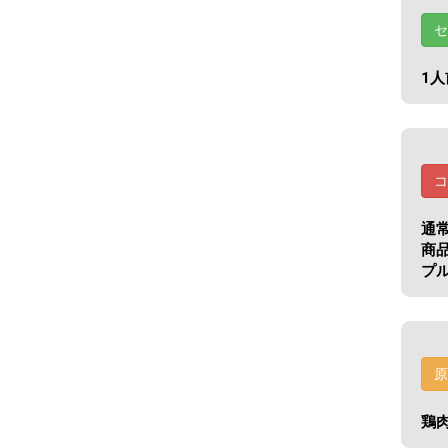
セ
1
コ
通
商
プ
原