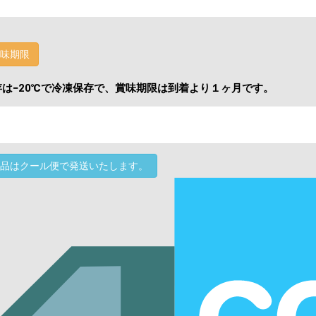
肉、醤油、みりん、味の素、大豆油、塩、こしょう、ごま
味期限
存は−20℃で冷凍保存で、賞味期限は到着より１ヶ月です。
品はクール便で発送いたします。