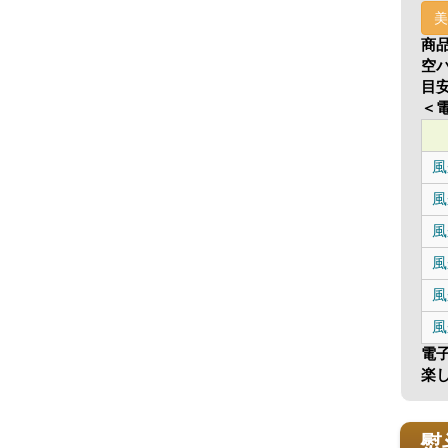
美
商
空
目
＜
風
風
風
風
風
風
電
楽