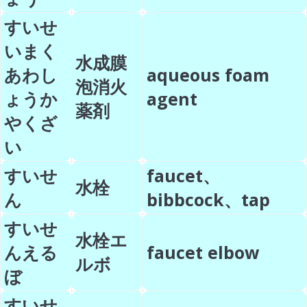
すいせ
いまく
水成膜
あわし
aqueous foam
泡消火
ょうか
agent
薬剤
やくざ
い
すいせ
faucet、
水栓
ん
bibbcock、tap
すいせ
水栓エ
んえる
faucet elbow
ルボ
ぼ
すいせ