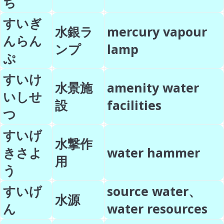
ち
すいぎ
水銀ラ
mercury vapour
んらん
ンプ
lamp
ぷ
すいけ
水景施
amenity water
いしせ
設
facilities
つ
すいげ
水撃作
きさよ
water hammer
用
う
すいげ
source water、
水源
ん
water resources