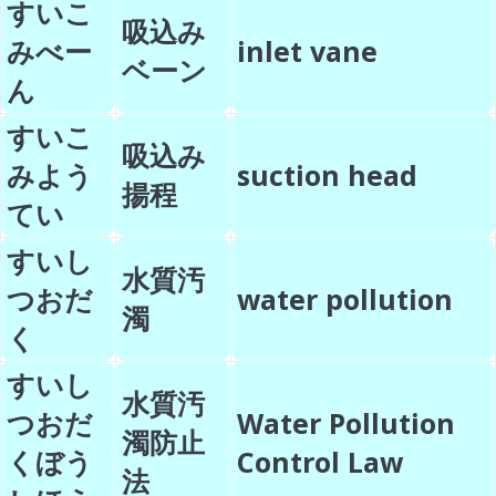
すいこ
吸込み
みべー
inlet vane
ベーン
ん
すいこ
吸込み
みよう
suction head
揚程
てい
すいし
水質汚
つおだ
water pollution
濁
く
すいし
水質汚
つおだ
Water Pollution
濁防止
くぼう
Control Law
法