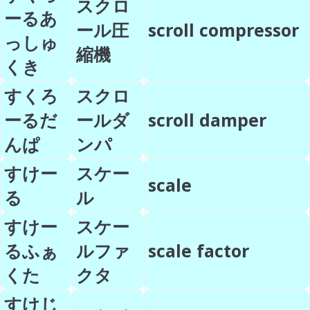
スクロ
ーるあ
ール圧
scroll compressor
っしゅ
縮機
くき
すくろ
スクロ
ーるだ
ールダ
scroll damper
んぱ
ンパ
すけー
スケー
scale
る
ル
すけー
スケー
るふぁ
ルファ
scale factor
くた
クタ
すけじ