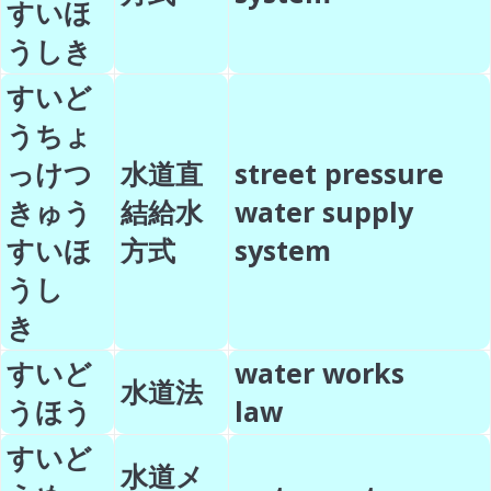
すいほ
うしき
すいど
うちょ
っけつ
水道直
street pressure
きゅう
結給水
water supply
すいほ
方式
system
うし
き
すいど
water works
水道法
うほう
law
すいど
水道メ