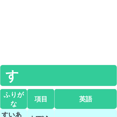
す
ふりが
項目
英語
な
すいあ