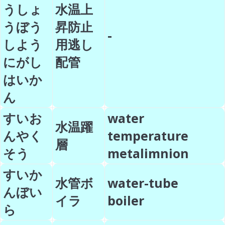
うしょ
水温上
うぼう
昇防止
-
しよう
用逃し
にがし
配管
はいか
ん
すいお
water
水温躍
んやく
temperature
層
そう
metalimnion
すいか
水管ボ
water-tube
んぼい
イラ
boiler
ら