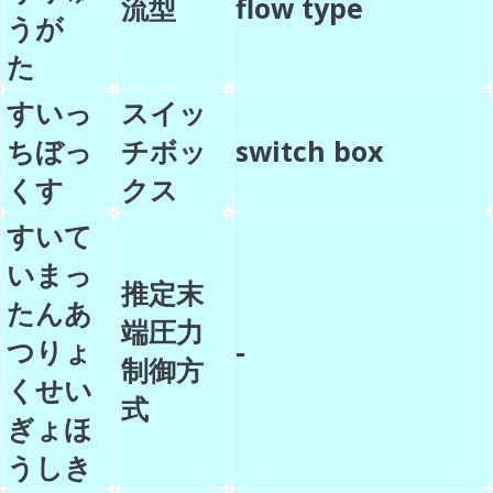
流型
flow type
うが
た
すいっ
スイッ
ちぼっ
チボッ
switch box
くす
クス
すいて
いまっ
推定末
たんあ
端圧力
つりょ
-
制御方
くせい
式
ぎょほ
うしき