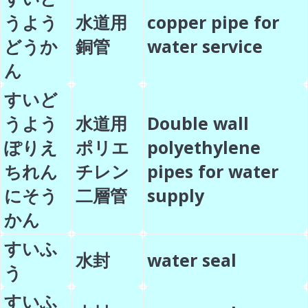
うよう
水道用
copper pipe for
どうか
銅管
water service
ん
すいど
うよう
水道用
Double wall
ぽりえ
ポリエ
polyethylene
ちれん
チレン
pipes for water
にそう
二層管
supply
かん
すいふ
水封
water seal
う
すいふ