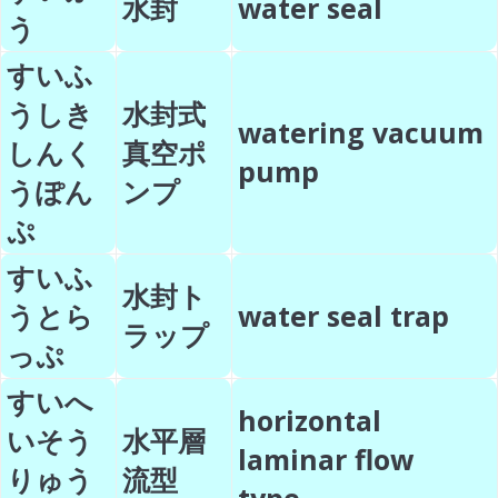
水封
water seal
う
すいふ
うしき
水封式
watering vacuum
しんく
真空ポ
pump
うぽん
ンプ
ぷ
すいふ
水封ト
うとら
water seal trap
ラップ
っぷ
すいへ
horizontal
いそう
水平層
laminar flow
りゅう
流型