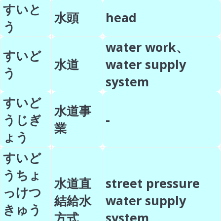
すいと
水頭
head
う
water work、
すいど
水道
water supply
う
system
すいど
水道事
うじぎ
-
業
ょう
すいど
うちょ
水道直
street pressure
っけつ
結給水
water supply
きゅう
方式
system