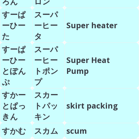
ろん
ロン
すーぱ
スーパ
ーひー
ーヒー
Super heater
た
タ
すーぱ
スーパ
ーひー
ーヒー
Super Heat
とぽん
トポン
Pump
ぷ
プ
すかー
スカー
とぱっ
トパッ
skirt packing
きん
キン
すかむ
スカム
scum