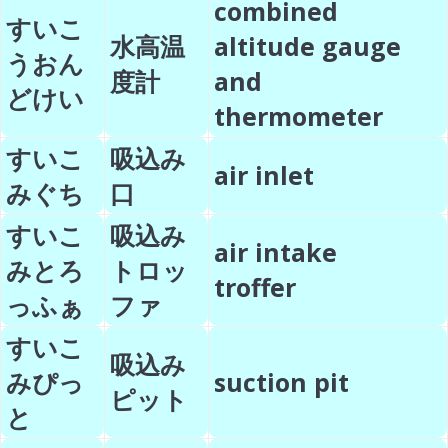
combined
すいこ
水高温
altitude gauge
うおん
度計
and
どけい
thermometer
すいこ
吸込み
air inlet
みぐち
口
すいこ
吸込み
air intake
みとろ
トロッ
troffer
っふぁ
ファ
すいこ
吸込み
みぴっ
suction pit
ピット
と