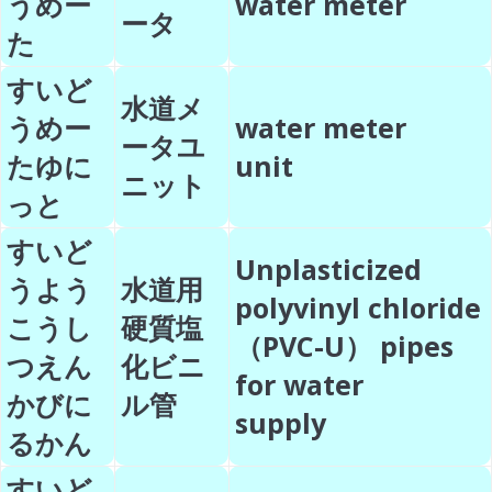
うめー
water meter
ータ
た
すいど
水道メ
うめー
water meter
ータユ
たゆに
unit
ニット
っと
すいど
Unplasticized
うよう
水道用
polyvinyl chloride
こうし
硬質塩
（PVC-U） pipes
つえん
化ビニ
for water
かびに
ル管
supply
るかん
すいど