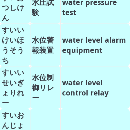
水圧試
water pressure
つしけ
験
test
ん
すいい
けいほ
水位警
water level alarm
うそう
報装置
equipment
ち
すいい
水位制
せいぎ
water level
御リレ
ょりれ
control relay
ー
ー
すいお
んじょ