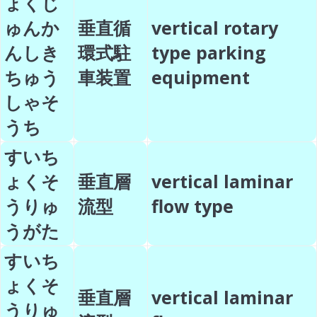
ょくじ
ゅんか
垂直循
vertical rotary
んしき
環式駐
type parking
ちゅう
車装置
equipment
しゃそ
うち
すいち
ょくそ
垂直層
vertical laminar
うりゅ
流型
flow type
うがた
すいち
ょくそ
垂直層
vertical laminar
うりゅ