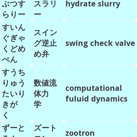
ぶつす
スラリ
hydrate slurry
らりー
ー
すいん
スイン
ぐぎゃ
グ逆止
swing check valve
くどめ
め弁
べん
すうち
りゅう
数値流
computational
たいり
体力
fuluid dynamics
きが
学
く
ずーと
ズート
zootron