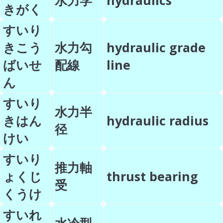
水力学
hydraulics
きがく
すいり
きこう
水力勾
hydraulic grade
ばいせ
配線
line
ん
すいり
水力半
きはん
hydraulic radius
径
けい
すいり
推力軸
ょくじ
thrust bearing
受
くうけ
すいれ