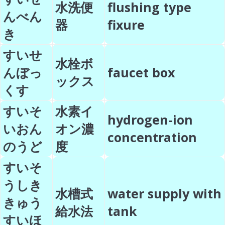
水洗便
flushing type
んべん
器
fixure
き
すいせ
水栓ボ
んぼっ
faucet box
ックス
くす
すいそ
水素イ
hydrogen-ion
いおん
オン濃
concentration
のうど
度
すいそ
うしき
水槽式
water supply with
きゅう
給水法
tank
すいほ