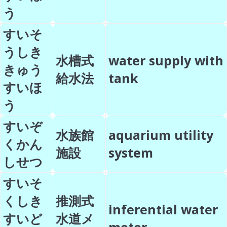
う
すいそ
うしき
水槽式
water supply with
きゅう
給水法
tank
すいほ
う
すいぞ
水族館
aquarium utility
くかん
施設
system
しせつ
すいそ
くしき
推測式
inferential water
すいど
水道メ