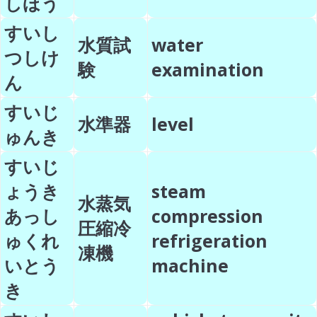
しほう
すいし
水質試
water
つしけ
験
examination
ん
すいじ
水準器
level
ゅんき
すいじ
ょうき
steam
水蒸気
あっし
compression
圧縮冷
ゅくれ
refrigeration
凍機
いとう
machine
き