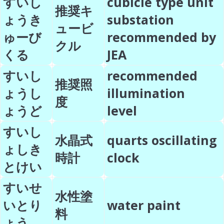
すいし
cubicle type unit
推奨キ
ょうき
substation
ュービ
ゅーび
recommended by
クル
くる
JEA
すいし
recommended
推奨照
ょうし
illumination
度
ょうど
level
すいし
水晶式
quarts oscillating
ょしき
時計
clock
とけい
すいせ
水性塗
いとり
water paint
料
ょう