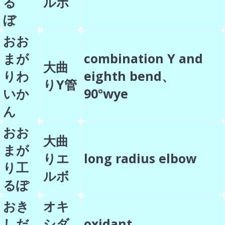
る
ルボ
ぼ
おお
まが
combination Y and
大曲
りわ
eighth bend、
りY管
いか
90°wye
ん
おお
大曲
まが
りエ
long radius elbow
り工
ルボ
るぽ
おき
オキ
しだ
シダ
oxidant