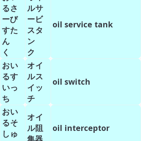
るさ
ルサ
ーび
ービ
oil service tank
すた
スタ
ん
ン
く
ク
おい
オイ
るす
ルス
oil switch
いっ
イッ
ち
チ
おい
オイ
るそ
ル阻
oil interceptor
しゅ
集器