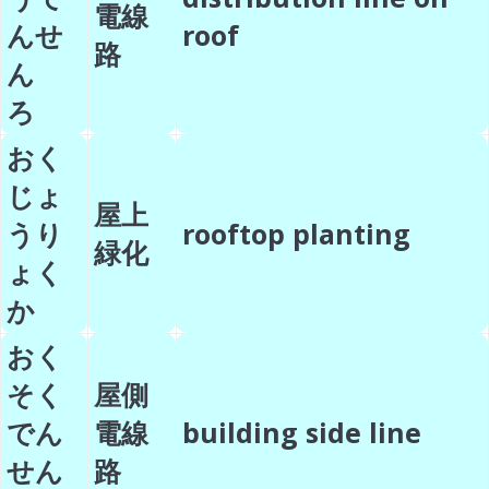
電線
んせ
roof
路
ん
ろ
おく
じょ
屋上
うり
rooftop planting
緑化
ょく
か
おく
そく
屋側
でん
電線
building side line
せん
路