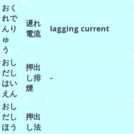
おく
れで
遅れ
んり
lagging current
電流
ゅ
う
おし
押出
だし
し排
-
はい
煙
えん
おし
だし
押出
ほう
し法