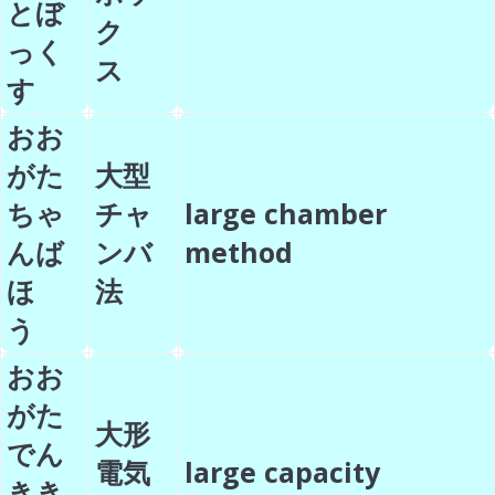
とぼ
ク
っく
ス
す
おお
がた
大型
ちゃ
チャ
large chamber
んば
ンバ
method
ほ
法
う
おお
がた
大形
でん
電気
large capacity
きき