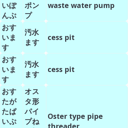
いぽ
ポン
waste water pump
んぷ
プ
おす
汚水
いま
cess pit
ます
す
おす
汚水
いま
cess pit
ます
す
おす
オス
たが
タ形
たぱ
パイ
Oster type pipe
いぷ
プね
threader