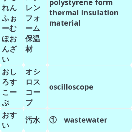
polystyrene form
れん
レン
thermal insulation
ふぉ
フォ
material
ーむ
ーム
ほお
保温
んざ
材
い
おし
オシ
ろす
ロス
oscilloscope
こー
コー
ぷ
プ
おす
汚水
① wastewater
い