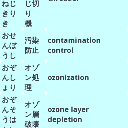
ねじ
じ切
きり
り
き
機
おせ
汚染
contamination
んぼ
防止
control
うし
おぞ
オゾ
んし
ン処
ozonization
ょり
理
おぞ
オゾ
んそ
ozone layer
ン層
うは
depletion
破壊