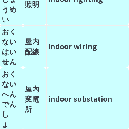
照明
うめ
い
おく
ない
屋内
indoor wiring
はい
配線
せん
おく
ない
屋内
へん
変電
indoor substation
でん
所
し
ょ