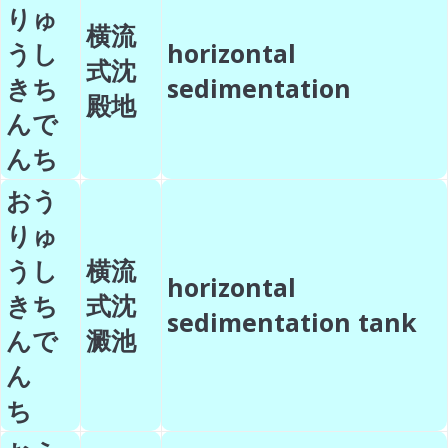
りゅ
横流
うし
horizontal
式沈
きち
sedimentation
殿地
んで
んち
おう
りゅ
うし
横流
horizontal
きち
式沈
sedimentation tank
んで
澱池
ん
ち