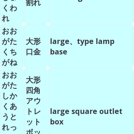
割れ
くわ
れ
おお
がた
大形
large、type lamp
くち
口金
base
がね
おお
大形
がた
四角
しか
アウ
くあ
トレ
large square outlet
うと
ット
box
れっ
ボッ