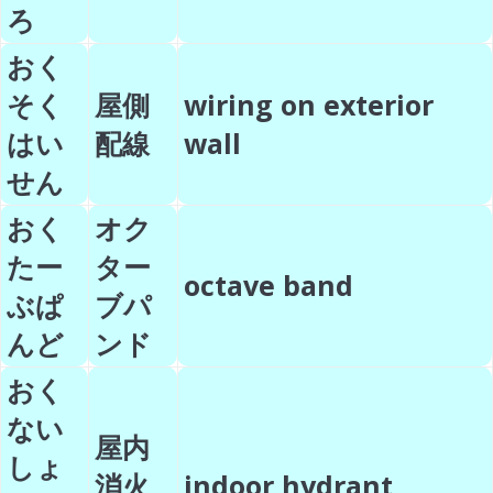
ろ
おく
そく
屋側
wiring on exterior
はい
配線
wall
せん
おく
オク
たー
ター
octave band
ぶぱ
ブパ
んど
ンド
おく
ない
屋内
しょ
消火
indoor hydrant