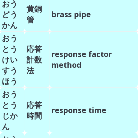
おう
黄銅
どう
brass pipe
管
かん
おう
とう
応答
response factor
けい
計数
method
すう
法
ほう
おう
とう
応答
response time
じか
時間
ん