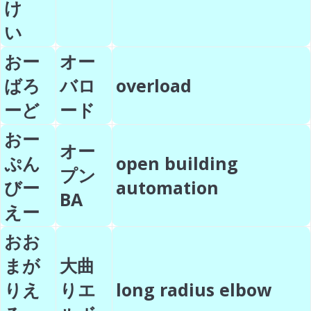
け
い
おー
オー
ばろ
バロ
overload
ーど
ード
おー
オー
ぷん
open building
プン
びー
automation
BA
えー
おお
まが
大曲
りえ
りエ
long radius elbow