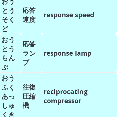
おう
とう
応答
response speed
そく
速度
ど
おう
応答
とう
ラン
response lamp
らん
プ
ぷ
おう
ふく
往復
reciprocating
あっ
圧縮
compressor
しゅ
機
くき