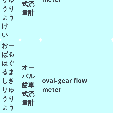
式流
うり
量計
ょう
け
い
おー
ばる
はぐ
オー
るま
バル
しき
oval-gear flow
歯車
りゅ
meter
式流
うり
量計
ょう