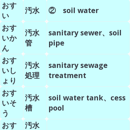
おす
汚水
② soil water
い
おす
汚水
sanitary sewer、soil
いか
管
pipe
ん
おす
汚水
sanitary sewage
いし
処理
treatment
ょり
おす
汚水
soil water tank、cess
いそ
槽
pool
う
おす
汚水