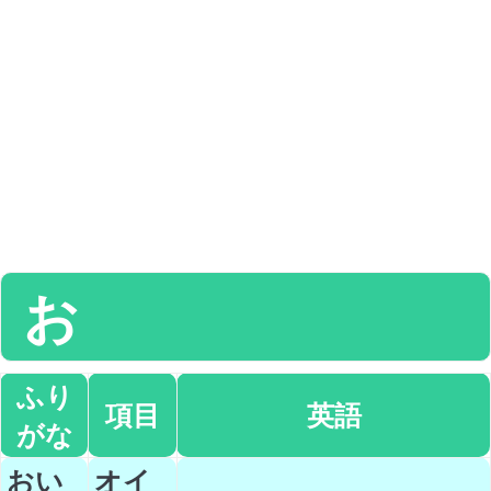
お
ふり
項目
英語
がな
おい
オイ