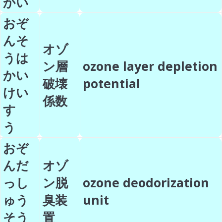
かい
おぞ
んそ
オゾ
うは
ン層
ozone layer depletion
かい
破壊
potential
けい
係数
す
う
おぞ
んだ
オゾ
っし
ン脱
ozone deodorization
ゅう
臭装
unit
そう
置