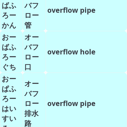
ばふ
バフ
overflow pipe
ろー
ロー
かん
管
おー
オー
ばふ
バフ
overflow hole
ろー
ロー
ぐち
口
おー
オー
ぱふ
バフ
ろー
ロー
overflow pipe
はい
排水
すい
路