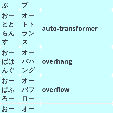
ぶ
ブ
おー
オー
とと
トト
auto-transformer
らん
ラン
す
ス
おー
オー
ばは
バハ
overhang
んぐ
ング
おー
オー
ばふ
バフ
overflow
ろー
ロー
おー
オー