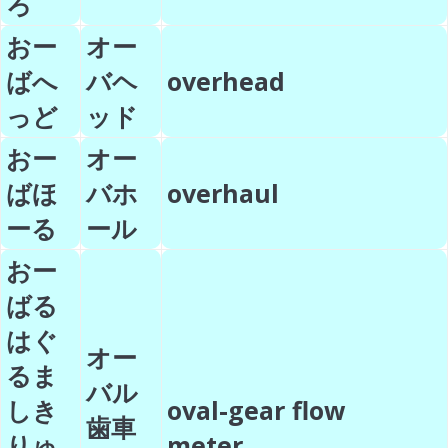
ろ
おー
オー
ばへ
バヘ
overhead
っど
ッド
おー
オー
ばほ
バホ
overhaul
ーる
ール
おー
ばる
はぐ
オー
るま
バル
しき
oval-gear flow
歯車
りゅ
meter