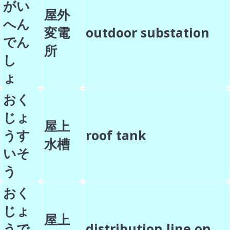
がい
屋外
へん
変電
outdoor substation
でん
所
し
ょ
おく
じょ
屋上
うす
roof tank
水槽
いそ
う
おく
じょ
屋上
うで
distribution line on