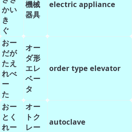
機械
electric appliance
かい
器具
き
ぐ
おー
オー
だが
ダ形
たえ
エレ
order type elevator
れべ
ベー
ー
タ
た
おー
オー
とく
トク
autoclave
れー
レー