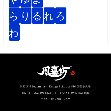
ら
り
る
れ
ろ
わ
5-12-314 Suguminami Kasuga Fukuoka 816-0863 JAPAN
TEL +81-(0)92-592-5522 | FAX +81-(0)92-592-5533
Mon - Fri: 9 am - 5 pm