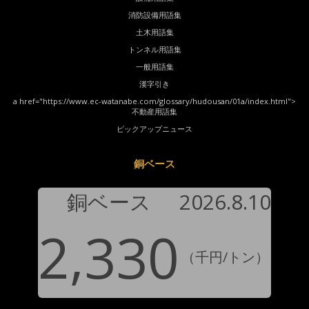
消防設備用語集
土木用語集
トンネル用語集
一般用語集
漢字引き
a href="https://www.ec-watanabe.com/glossary/hudousan/01a/index.html">
不動産用語集
ピックアップニュース
銅ベース
銅ベース
2026.8.10
2,330
（千円/トン）