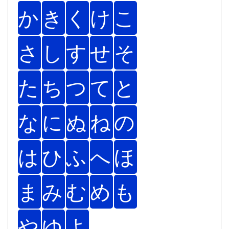
か
き
く
け
こ
さ
し
す
せ
そ
た
ち
つ
て
と
な
に
ぬ
ね
の
は
ひ
ふ
へ
ほ
ま
み
む
め
も
や
ゆ
よ