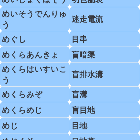
めいそうでんりゅ
迷走電流
う
めぐし
目串
めくらあんきょ
盲暗渠
めくらはいすいこ
盲排水溝
う
めくらみぞ
盲溝
めくらめじ
盲目地
めじ
目地