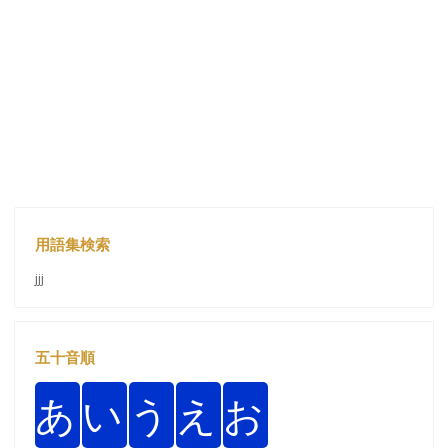
用語集検索
jjj
五十音順
あ
い
う
え
お