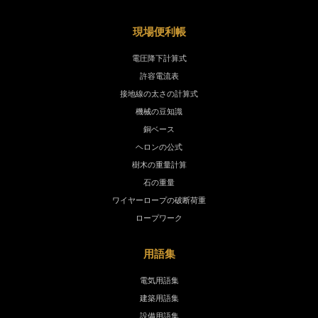
現場便利帳
電圧降下計算式
許容電流表
接地線の太さの計算式
機械の豆知識
銅ベース
ヘロンの公式
樹木の重量計算
石の重量
ワイヤーロープの破断荷重
ロープワーク
用語集
電気用語集
建築用語集
設備用語集