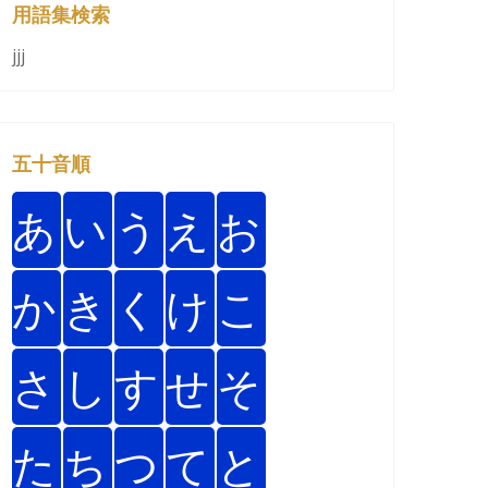
用語集検索
jjj
五十音順
あ
い
う
え
お
か
き
く
け
こ
さ
し
す
せ
そ
た
ち
つ
て
と