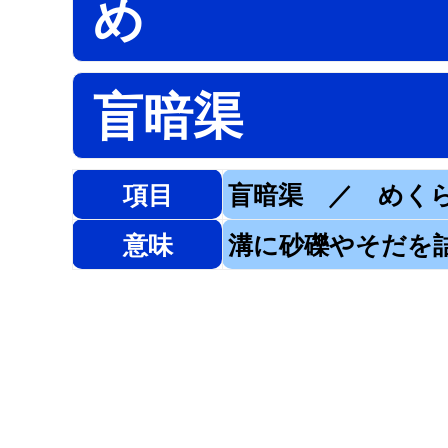
め
盲暗渠
項目
盲暗渠 ／ めく
意味
溝に砂礫やそだを