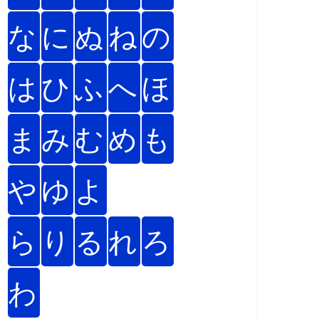
な
に
ぬ
ね
の
は
ひ
ふ
へ
ほ
ま
み
む
め
も
や
ゆ
よ
ら
り
る
れ
ろ
わ