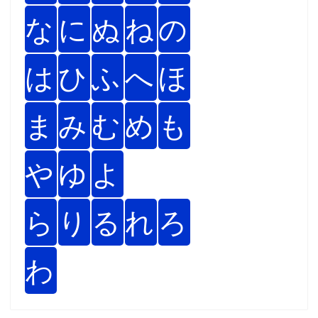
な
に
ぬ
ね
の
は
ひ
ふ
へ
ほ
ま
み
む
め
も
や
ゆ
よ
ら
り
る
れ
ろ
わ