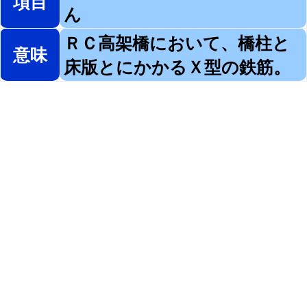
項目
ん
ＲＣ高架橋において、橋柱と
意味
床版とにかかるＸ型の鉄筋。