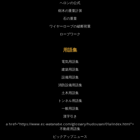
ヘロンの公式
樹木の重量計算
石の重量
ワイヤーロープの破断荷重
ロープワーク
用語集
電気用語集
建築用語集
設備用語集
消防設備用語集
土木用語集
トンネル用語集
一般用語集
漢字引き
a href="https://www.ec-watanabe.com/glossary/hudousan/01a/index.html">
不動産用語集
ピックアップニュース