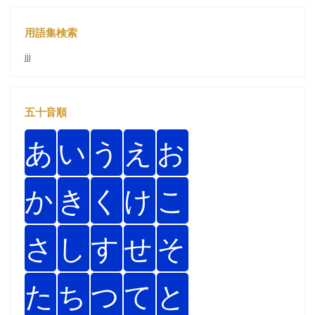
用語集検索
jjj
五十音順
あ
い
う
え
お
か
き
く
け
こ
さ
し
す
せ
そ
た
ち
つ
て
と