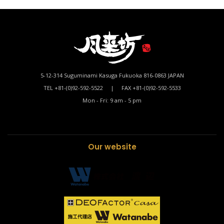
5-12-314 Suguminami Kasuga Fukuoka 816-0863 JAPAN
TEL +81-(0)92-592-5522 | FAX +81-(0)92-592-5533
Mon - Fri: 9 am - 5 pm
Our website