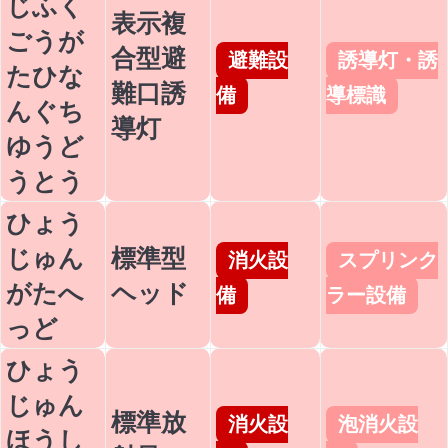
じふく
表示複
ごうが
合型避
避難設
誘導灯・誘
たひな
難口誘
備
導標識
んぐち
導灯
ゆうど
うとう
ひょう
じゅん
標準型
消火設
スプリンク
がたへ
ヘッド
備
ラー設備
っど
ひょう
じゅん
標準放
消火設
泡消火設
ほうし