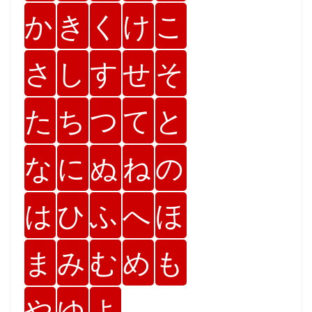
か
き
く
け
こ
さ
し
す
せ
そ
た
ち
つ
て
と
な
に
ぬ
ね
の
は
ひ
ふ
へ
ほ
ま
み
む
め
も
や
ゆ
よ