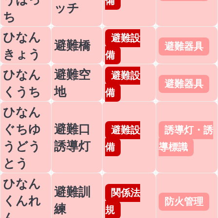
備
ッチ
ち
ひなん
避難設
避難橋
避難器具
きょう
備
ひなん
避難空
避難設
避難器具
くうち
地
備
ひなん
ぐちゆ
避難口
避難設
誘導灯・誘
うどう
誘導灯
備
導標識
とう
ひなん
避難訓
関係法
くんれ
防火管理
練
規
ん