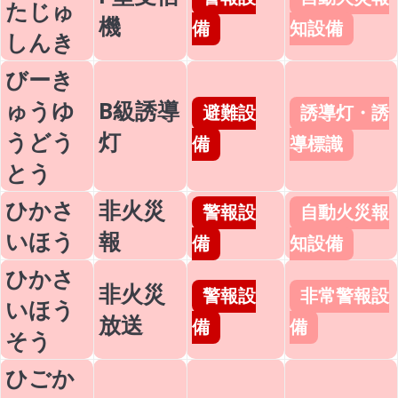
たじゅ
機
備
知設備
しんき
びーき
ゅうゆ
B級誘導
避難設
誘導灯・誘
うどう
灯
備
導標識
とう
ひかさ
非火災
警報設
自動火災報
いほう
報
備
知設備
ひかさ
非火災
警報設
非常警報設
いほう
放送
備
備
そう
ひごか