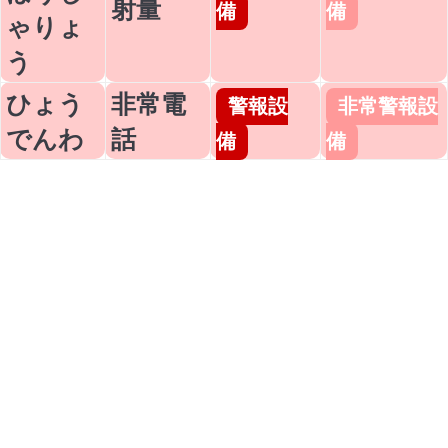
射量
備
備
ゃりょ
う
ひょう
非常電
警報設
非常警報設
でんわ
話
備
備