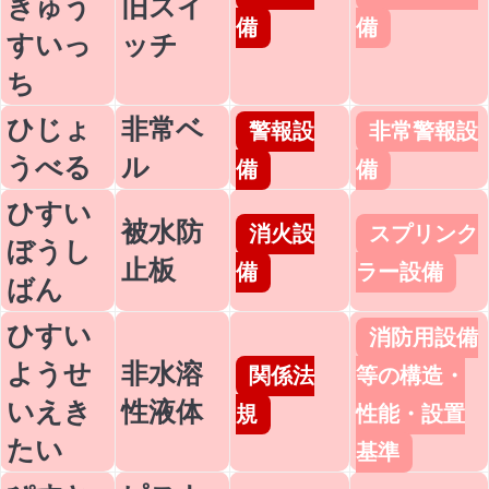
きゅう
旧スイ
備
備
すいっ
ッチ
ち
ひじょ
非常ベ
警報設
非常警報設
うべる
ル
備
備
ひすい
被水防
消火設
スプリンク
ぼうし
止板
備
ラー設備
ばん
ひすい
消防用設備
ようせ
非水溶
関係法
等の構造・
いえき
性液体
規
性能・設置
たい
基準