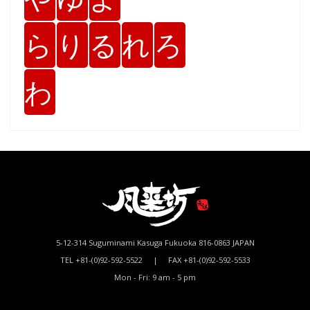
ら
り
る
れ
ろ
わ
5-12-314 Suguminami Kasuga Fukuoka 816-0863 JAPAN
TEL +81-(0)92-592-5522 | FAX +81-(0)92-592-5533
Mon - Fri: 9 am - 5 pm