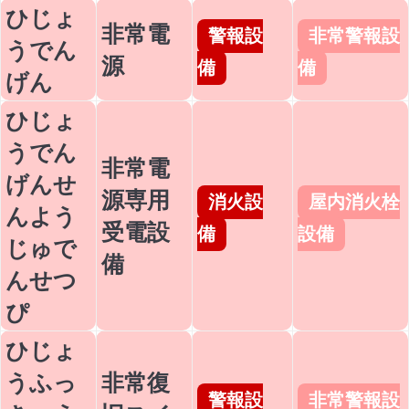
ひじょ
非常電
警報設
非常警報設
うでん
源
備
備
げん
ひじょ
うでん
非常電
げんせ
源専用
消火設
屋内消火栓
んよう
受電設
備
設備
じゅで
備
んせつ
ぴ
ひじょ
うふっ
非常復
警報設
非常警報設