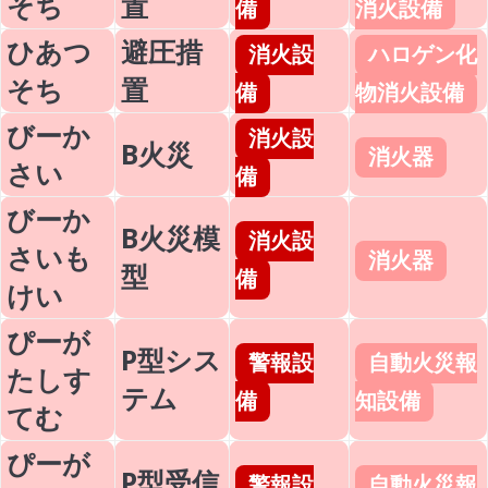
そち
置
備
消火設備
ひあつ
避圧措
消火設
ハロゲン化
そち
置
備
物消火設備
びーか
消火設
B火災
消火器
さい
備
びーか
B火災模
消火設
さいも
消火器
型
備
けい
ぴーが
P型シス
警報設
自動火災報
たしす
テム
備
知設備
てむ
ぴーが
P型受信
警報設
自動火災報