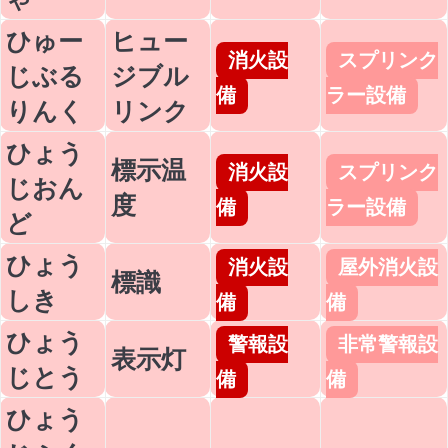
ひゅー
ヒュー
消火設
スプリンク
じぶる
ジブル
備
ラー設備
りんく
リンク
ひょう
標示温
消火設
スプリンク
じおん
度
備
ラー設備
ど
ひょう
消火設
屋外消火設
標識
しき
備
備
ひょう
警報設
非常警報設
表示灯
じとう
備
備
ひょう