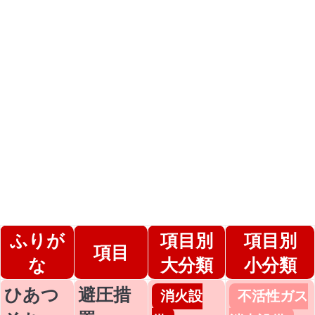
ふりが
項目別
項目別
項目
な
大分類
小分類
ひあつ
避圧措
消火設
不活性ガス