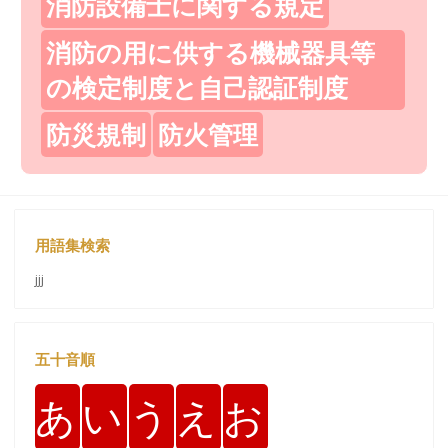
消防設備士に関する規定
消防の用に供する機械器具等
の検定制度と自己認証制度
防災規制
防火管理
用語集検索
jjj
五十音順
あ
い
う
え
お