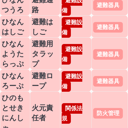
避難設
避難器具
つうろ
路
備
ひなん
避難は
避難設
避難器具
はしご
しご
備
ひなん
避難用
避難設
ようた
タラッ
避難器具
備
らっぷ
プ
ひなん
避難ロ
避難設
避難器具
ろーぷ
ープ
備
ひのも
とせき
火元責
関係法
防火管理
にんし
任者
規
ゃ