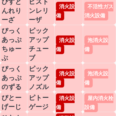
ぴすと
ピスト
消火設
不活性ガス
んれり
ンレリ
備
消火設備
ーざ
ーザ
ぴっく
ピック
あっぷ
アップ
消火設
泡消火設
ちゅー
チュー
備
備
ぶ
ブ
ぴっく
ピック
消火設
泡消火設
あっぷ
アップ
備
備
のずる
ノズル
ぴとー
ピトー
消火設
屋内消火栓
げーじ
ゲージ
備
設備