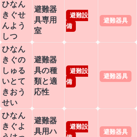
ひなん
避難器
きぐせ
避難設
具専用
避難器具
んよう
備
室
しつ
ひなん
きぐの
避難器
しゅる
具の種
避難設
避難器具
いとて
類と適
備
きおう
応性
せい
ひなん
避難器
きぐよ
避難設
具用ハ
避難器具
うはっ