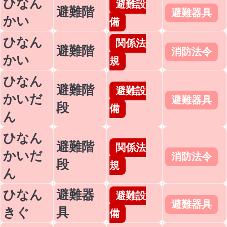
ひなん
避難設
避難階
避難器具
かい
備
ひなん
関係法
避難階
消防法令
かい
規
ひなん
避難階
避難設
かいだ
避難器具
段
備
ん
ひなん
避難階
関係法
かいだ
消防法令
段
規
ん
ひなん
避難器
避難設
避難器具
きぐ
具
備