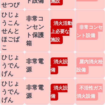
ト設備
施設
せつび
ひじょ
非常コ
うこん
消火活動
ンセン
非常コンセ
せんと
上必要な
ト保護
ント設備
ほごば
施設
箱
こ
ひじょ
非常電
消火設
屋内消火栓
うでん
源
備
設備
げん
ひじょ
非常電
消火設
不活性ガス
うでん
源
備
消火設備
げん