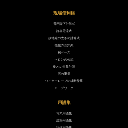
現場便利帳
電圧降下計算式
許容電流表
接地線の太さの計算式
機械の豆知識
銅ベース
ヘロンの公式
樹木の重量計算
石の重量
ワイヤーロープの破断荷重
ロープワーク
用語集
電気用語集
建築用語集
設備用語集