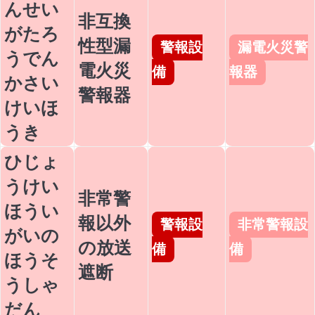
んせい
非互換
がたろ
性型漏
警報設
漏電火災警
うでん
電火災
備
報器
かさい
警報器
けいほ
うき
ひじょ
うけい
非常警
ほうい
報以外
警報設
非常警報設
がいの
の放送
備
備
ほうそ
遮断
うしゃ
だん