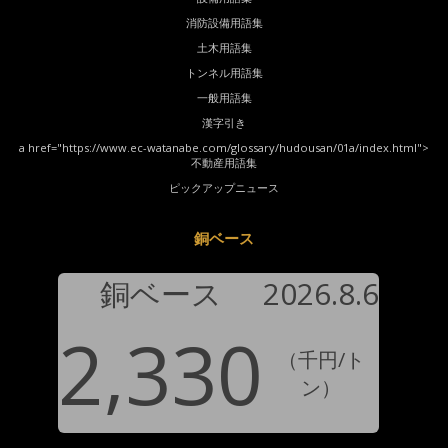
消防設備用語集
土木用語集
トンネル用語集
一般用語集
漢字引き
a href="https://www.ec-watanabe.com/glossary/hudousan/01a/index.html">
不動産用語集
ピックアップニュース
銅ベース
銅ベース
2026.8.6
2,330
（千円/ト
ン）