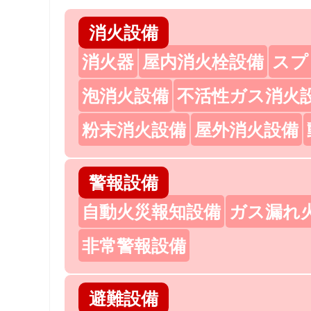
消火設備
消火器
屋内消火栓設備
スプ
泡消火設備
不活性ガス消火
粉末消火設備
屋外消火設備
警報設備
自動火災報知設備
ガス漏れ
非常警報設備
避難設備