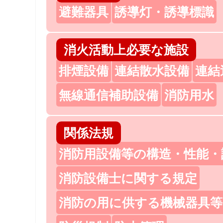
避難器具
誘導灯・誘導標識
消火活動上必要な施設
排煙設備
連結散水設備
連結
無線通信補助設備
消防用水
関係法規
消防用設備等の構造・性能・
消防設備士に関する規定
消防の用に供する機械器具等