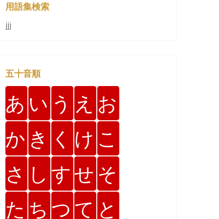
用語集検索
jjj
五十音順
あ
い
う
え
お
か
き
く
け
こ
さ
し
す
せ
そ
た
ち
つ
て
と