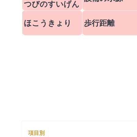
つびのすいげん
ほこうきょり
歩行距離
項目別