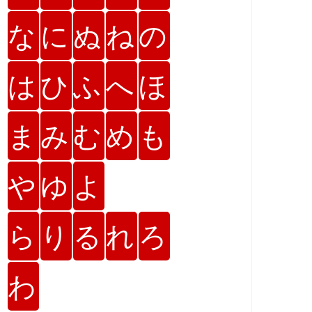
な
に
ぬ
ね
の
は
ひ
ふ
へ
ほ
ま
み
む
め
も
や
ゆ
よ
ら
り
る
れ
ろ
わ