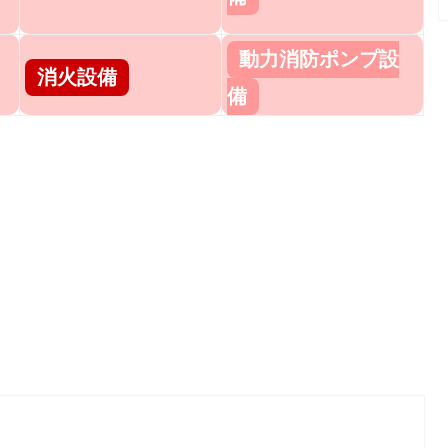
動力消防ポンプ設
消火設備
備