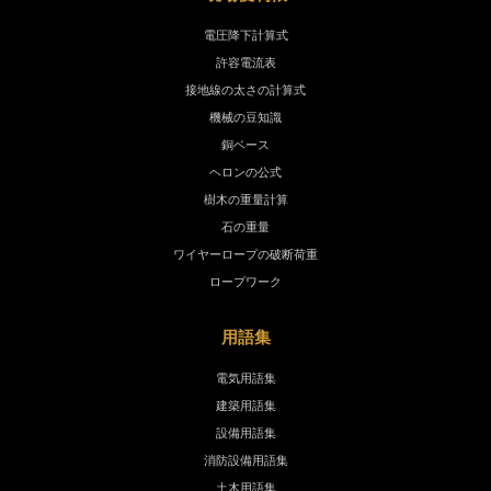
電圧降下計算式
許容電流表
接地線の太さの計算式
機械の豆知識
銅ベース
ヘロンの公式
樹木の重量計算
石の重量
ワイヤーロープの破断荷重
ロープワーク
用語集
電気用語集
建築用語集
設備用語集
消防設備用語集
土木用語集