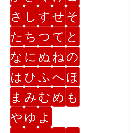
さ
し
す
せ
そ
た
ち
つ
て
と
な
に
ぬ
ね
の
は
ひ
ふ
へ
ほ
ま
み
む
め
も
や
ゆ
よ