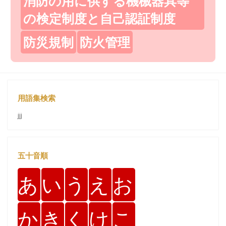
消防の用に供する機械器具等
の検定制度と自己認証制度
防災規制
防火管理
用語集検索
jjj
五十音順
あ
い
う
え
お
か
き
く
け
こ