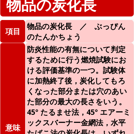
物品の炭化長
物品の炭化長 ／ ぶっぴん
項目
のたんかちょう
防炎性能の有無について判定
するために行う燃焼試験にお
ける評価基準の一つ。試験体
に加熱終了後，炭化してもろ
くなった部分または穴のあい
た部分の最大の長さをいう。
45° たるませ法，45° エアーミ
ックスバーナー金網法，水平
意味
たばこ法の炭化長は，いずれ