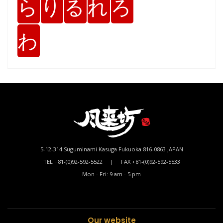
ら
り
る
れ
ろ
わ
5-12-314 Suguminami Kasuga Fukuoka 816-0863 JAPAN
TEL +81-(0)92-592-5522 | FAX +81-(0)92-592-5533
Mon - Fri: 9 am - 5 pm
Our website