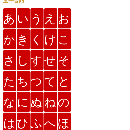
五十音順
あ
い
う
え
お
か
き
く
け
こ
さ
し
す
せ
そ
た
ち
つ
て
と
な
に
ぬ
ね
の
は
ひ
ふ
へ
ほ