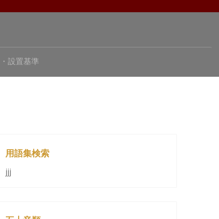
・設置基準
用語集検索
jjj