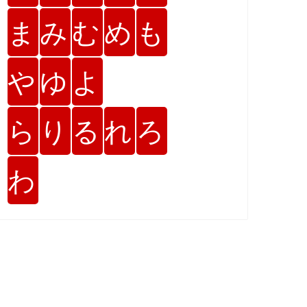
ま
み
む
め
も
や
ゆ
よ
ら
り
る
れ
ろ
わ