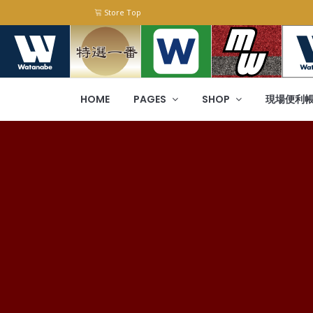
Store Top
HOME
PAGES
SHOP
現場便利