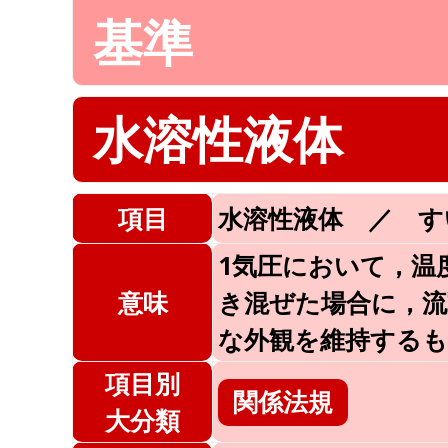
基準
水溶性液体
項目
水溶性液体 ／ す
1気圧において，温
意味
き混ぜた場合に，流
な外観を維持する
項目別
関係法規
大分類