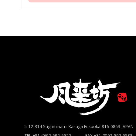
5-12-314 Suguminami Kasuga Fukuoka 816-0863 JAPAN
TEL +81-(0)92-592-5522 | FAX +81-(0)92-592-5533