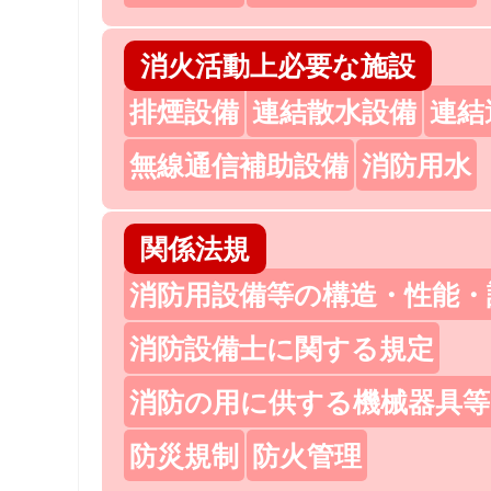
消火活動上必要な施設
排煙設備
連結散水設備
連結
無線通信補助設備
消防用水
関係法規
消防用設備等の構造・性能・
消防設備士に関する規定
消防の用に供する機械器具等
防災規制
防火管理