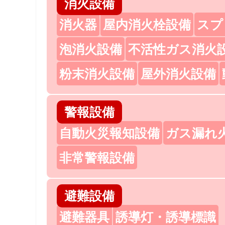
消火設備
消火器
屋内消火栓設備
スプ
泡消火設備
不活性ガス消火
粉末消火設備
屋外消火設備
警報設備
自動火災報知設備
ガス漏れ
非常警報設備
避難設備
避難器具
誘導灯・誘導標識