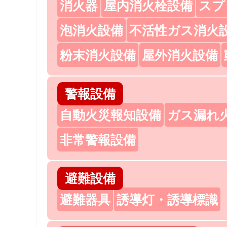
消火器
屋内消火栓設備
スプ
泡消火設備
不活性ガス消火
粉末消火設備
屋外消火設備
警報設備
自動火災報知設備
ガス漏れ
非常警報設備
避難設備
避難器具
誘導灯・誘導標識