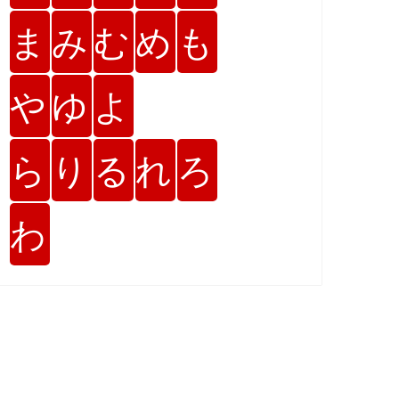
ま
み
む
め
も
や
ゆ
よ
ら
り
る
れ
ろ
わ