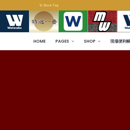
Store Top
HOME
PAGES
SHOP
現場便利