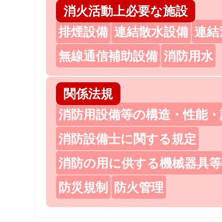
消火活動上必要な施設
排煙設備
連結散水設備
連結
無線通信補助設備
消防用水
関係法規
消防用設備等の構造・性能・
消防設備士に関する規定
消防の用に供する機械器具等
防災規制
防火管理