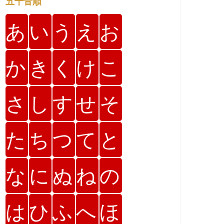
五十音順
あ
い
う
え
お
か
き
く
け
こ
さ
し
す
せ
そ
た
ち
つ
て
と
な
に
ぬ
ね
の
は
ひ
ふ
へ
ほ