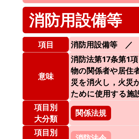
消防用設備等
項目
消防用設備等 ／
消防法第17条第1
物の関係者や居住
意味
災を消火し，火災
ために使用する施
項目別
関係法規
大分類
項目別
消防法令