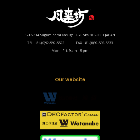
5-12-314 Suguminami Kasuga Fukuoka 816-0863 JAPAN
TEL +81-(0)92-592-5522 | FAX +81-(0)92-592-5533
Mon - Fri: 9 am - 5 pm
Our website