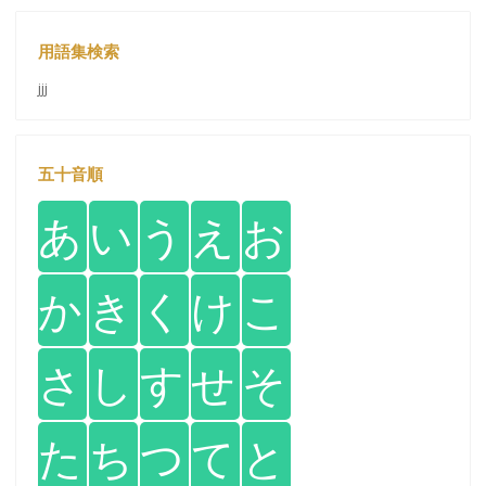
用語集検索
jjj
五十音順
あ
い
う
え
お
か
き
く
け
こ
さ
し
す
せ
そ
た
ち
つ
て
と