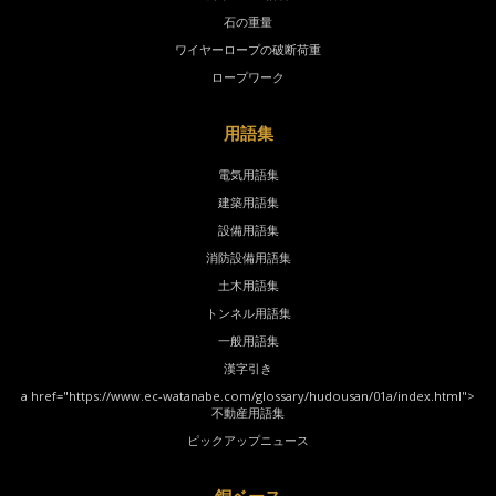
石の重量
ワイヤーロープの破断荷重
ロープワーク
用語集
電気用語集
建築用語集
設備用語集
消防設備用語集
土木用語集
トンネル用語集
一般用語集
漢字引き
a href="https://www.ec-watanabe.com/glossary/hudousan/01a/index.html">
不動産用語集
ピックアップニュース