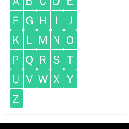
Ａ
Ｂ
Ｃ
Ｄ
Ｅ
Ｆ
Ｇ
Ｈ
Ｉ
Ｊ
Ｋ
Ｌ
Ｍ
Ｎ
Ｏ
Ｐ
Ｑ
Ｒ
Ｓ
Ｔ
Ｕ
Ｖ
Ｗ
Ｘ
Ｙ
Ｚ