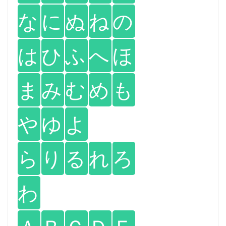
な
に
ぬ
ね
の
は
ひ
ふ
へ
ほ
ま
み
む
め
も
や
ゆ
よ
ら
り
る
れ
ろ
わ