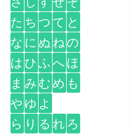
さ
し
す
せ
そ
た
ち
つ
て
と
な
に
ぬ
ね
の
は
ひ
ふ
へ
ほ
ま
み
む
め
も
や
ゆ
よ
ら
り
る
れ
ろ