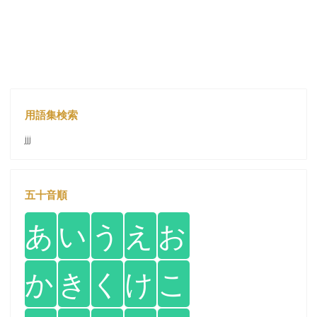
用語集検索
jjj
五十音順
あ
い
う
え
お
か
き
く
け
こ