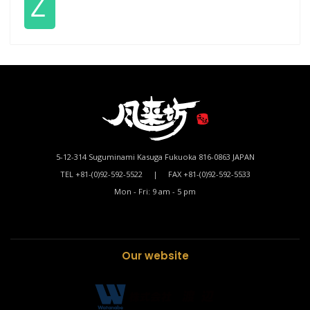
Ｚ
5-12-314 Suguminami Kasuga Fukuoka 816-0863 JAPAN
TEL +81-(0)92-592-5522 | FAX +81-(0)92-592-5533
Mon - Fri: 9 am - 5 pm
Our website