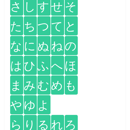
さ
し
す
せ
そ
た
ち
つ
て
と
な
に
ぬ
ね
の
は
ひ
ふ
へ
ほ
ま
み
む
め
も
や
ゆ
よ
ら
り
る
れ
ろ