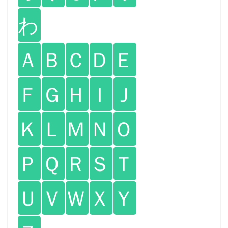
わ
Ａ
Ｂ
Ｃ
Ｄ
Ｅ
Ｆ
Ｇ
Ｈ
Ｉ
Ｊ
Ｋ
Ｌ
Ｍ
Ｎ
Ｏ
Ｐ
Ｑ
Ｒ
Ｓ
Ｔ
Ｕ
Ｖ
Ｗ
Ｘ
Ｙ