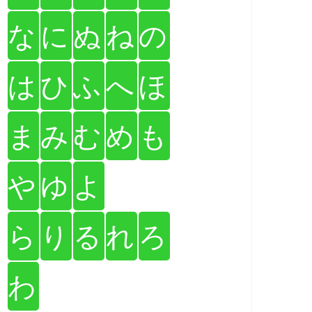
な
に
ぬ
ね
の
は
ひ
ふ
へ
ほ
ま
み
む
め
も
や
ゆ
よ
ら
り
る
れ
ろ
わ