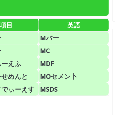
項目
英語
ー
Mバー
ー
MC
ぃーえふ
MDF
ーせめんと
MOセメン卜
すでぃーえす
MSDS