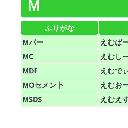
Ｍ
ふりがな
Mバー
えむば
MC
えむし
MDF
えむで
MOセメン卜
えむお
MSDS
えむえ