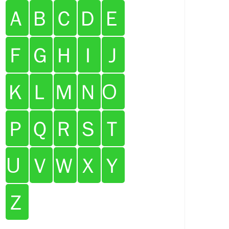
Ａ
Ｂ
Ｃ
Ｄ
Ｅ
Ｆ
Ｇ
Ｈ
Ｉ
Ｊ
Ｋ
Ｌ
Ｍ
Ｎ
O
Ｐ
Ｑ
Ｒ
Ｓ
Ｔ
U
Ｖ
Ｗ
Ｘ
Ｙ
Ｚ