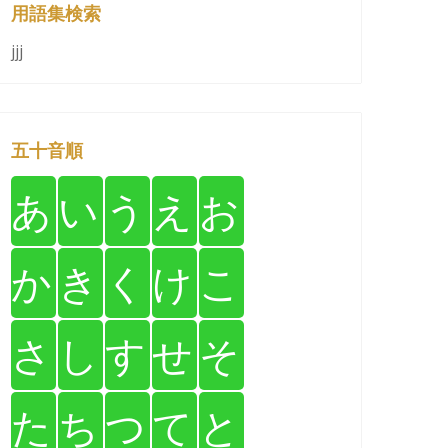
用語集検索
jjj
五十音順
あ
い
う
え
お
か
き
く
け
こ
さ
し
す
せ
そ
た
ち
つ
て
と