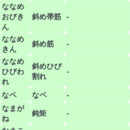
ななめ
おびき
斜め帯筋
-
ん
ななめ
斜め筋
-
きん
ななめ
斜めひび
ひびわ
-
割れ
れ
なベ
なベ
-
なまが
鈍矩
-
ね