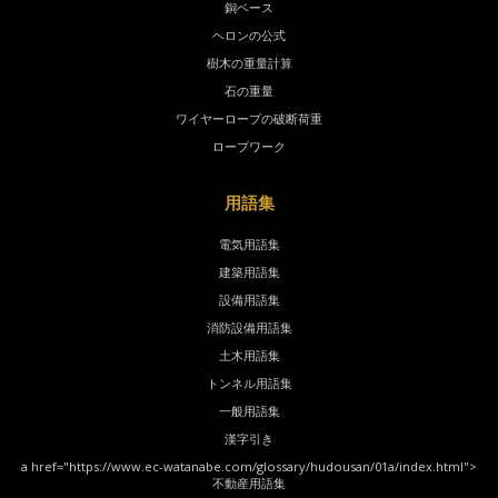
銅ベース
ヘロンの公式
樹木の重量計算
石の重量
ワイヤーロープの破断荷重
ロープワーク
用語集
電気用語集
建築用語集
設備用語集
消防設備用語集
土木用語集
トンネル用語集
一般用語集
漢字引き
a href="https://www.ec-watanabe.com/glossary/hudousan/01a/index.html">
不動産用語集