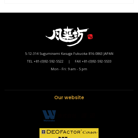
5-12-314 Suguminami Kasuga Fukuoka 816-0863 JAPAN
TEL +81-(0)92-592-5522 | FAX +81-(0)92-592-5533
Mon - Fri: 9 am - 5 pm
Our website