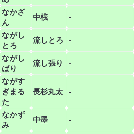
なかざ
中桟
-
ん
ながし
流しとろ
-
とろ
ながし
流し張り
-
ばり
ながす
ぎまる
長杉丸太
-
た
なかず
中墨
-
み