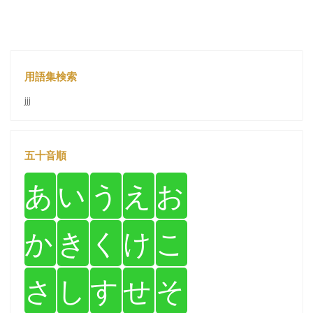
用語集検索
jjj
五十音順
あ
い
う
え
お
か
き
く
け
こ
さ
し
す
せ
そ