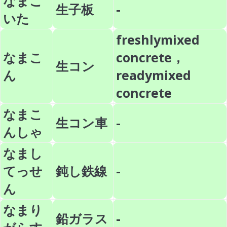
なまこ
生子板
-
いた
freshlymixed
なまこ
concrete，
生コン
ん
readymixed
concrete
なまこ
生コン車
-
んしゃ
なまし
てっせ
鈍し鉄線
-
ん
なまり
鉛ガラス
-