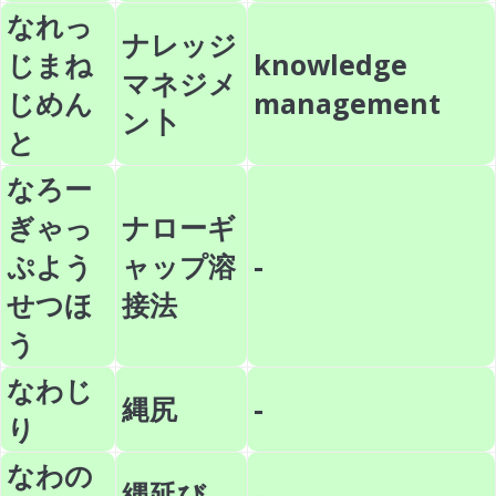
なれっ
ナレッジ
じまね
knowledge
マネジメ
じめん
management
ン卜
と
なろー
ぎゃっ
ナローギ
ぷよう
ャップ溶
-
せつほ
接法
う
なわじ
縄尻
-
り
なわの
縄延び
-