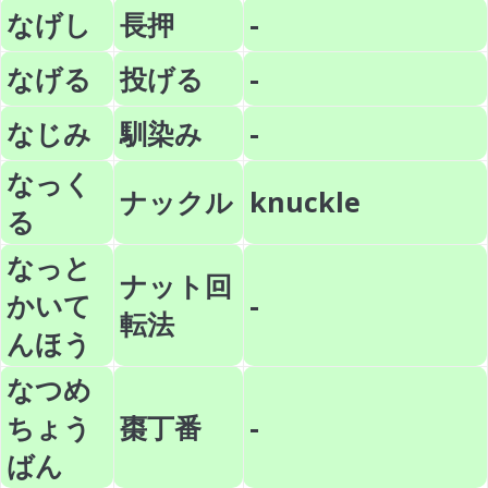
なげし
長押
-
なげる
投げる
-
なじみ
馴染み
-
なっく
ナックル
knuckle
る
なっと
ナット回
かいて
-
転法
んほう
なつめ
ちょう
棗丁番
-
ばん