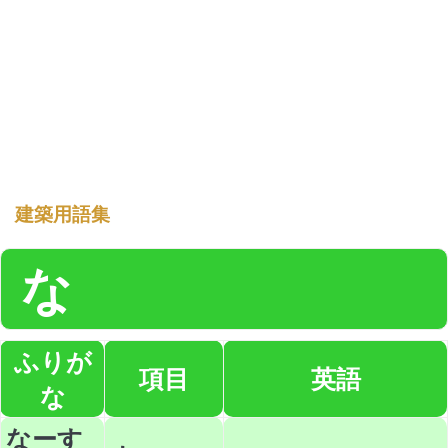
建築用語集
な
ふりが
項目
英語
な
なーす