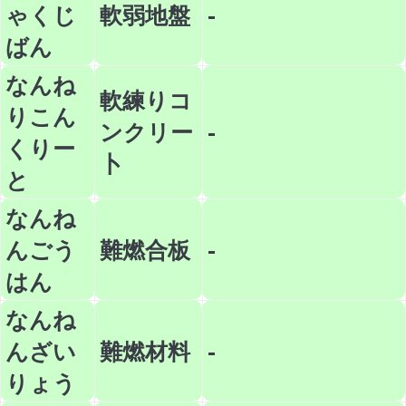
ゃくじ
軟弱地盤
-
ばん
なんね
軟練りコ
りこん
ンクリー
-
くりー
卜
と
なんね
んごう
難燃合板
-
はん
なんね
んざい
難燃材料
-
りょう