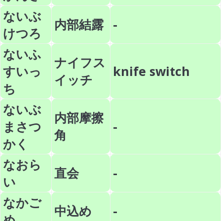
ないぶ
内部結露
-
けつろ
ないふ
ナイフス
すいっ
knife switch
イッチ
ち
ないぶ
内部摩擦
まさつ
-
角
かく
なおら
直会
-
い
なかご
中込め
-
め