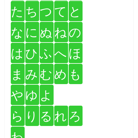
た
ち
つ
て
と
な
に
ぬ
ね
の
は
ひ
ふ
へ
ほ
ま
み
む
め
も
や
ゆ
よ
ら
り
る
れ
ろ
わ