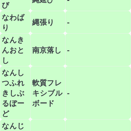
び
なわば
縄張り
-
り
なんき
んおと
南京落し
-
し
なんし
つふれ
軟質フレ
きしぶ
キシブル
-
るぼー
ボード
ど
なんじ