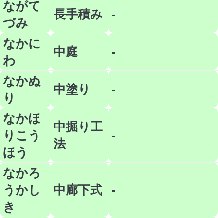
ながて
長手積み
-
づみ
なかに
中庭
-
わ
なかぬ
中塗り
-
り
なかほ
中掘り工
りこう
-
法
ほう
なかろ
うかし
中廊下式
-
き