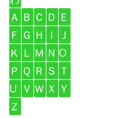
Ａ
Ｂ
Ｃ
Ｄ
Ｅ
Ｆ
Ｇ
Ｈ
Ｉ
Ｊ
Ｋ
Ｌ
Ｍ
Ｎ
O
Ｐ
Ｑ
Ｒ
Ｓ
Ｔ
U
Ｖ
Ｗ
Ｘ
Ｙ
Ｚ