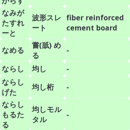
がらす
なみが
波形スレ
fiber reinforced
たすれ
ート
cement board
ーと
嘗(舐) め
なめる
-
る
ならし
均し
-
ならし
均し桁
-
げた
ならし
均しモル
もるた
-
タル
る