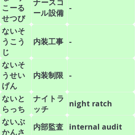
ナースコ
こーる
-
ール設備
せつび
ないそ
うこう
内装工事
-
じ
ないそ
うせい
内装制限
-
げん
ないと
ナイトラ
night ratch
らっち
ッチ
ないぶ
内部監査
internal audit
かんさ