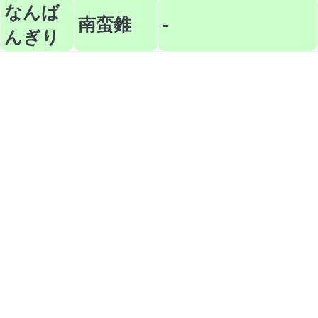
なんば
南蛮錐
-
んぎり