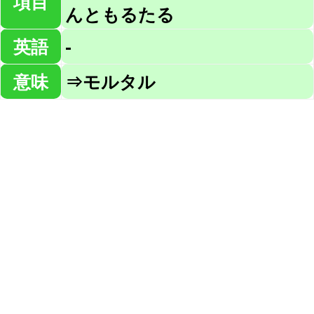
項目
んともるたる
英語
-
意味
⇒モルタル