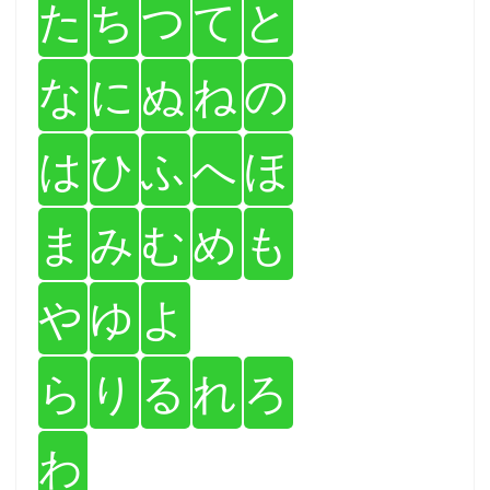
た
ち
つ
て
と
な
に
ぬ
ね
の
は
ひ
ふ
へ
ほ
ま
み
む
め
も
や
ゆ
よ
ら
り
る
れ
ろ
わ