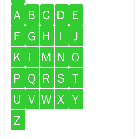
Ａ
Ｂ
Ｃ
Ｄ
Ｅ
Ｆ
Ｇ
Ｈ
Ｉ
Ｊ
Ｋ
Ｌ
Ｍ
Ｎ
Ｏ
Ｐ
Ｑ
Ｒ
Ｓ
Ｔ
Ｕ
Ｖ
Ｗ
Ｘ
Ｙ
Ｚ