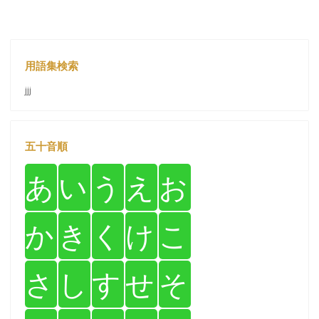
用語集検索
jjj
五十音順
あ
い
う
え
お
か
き
く
け
こ
さ
し
す
せ
そ