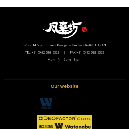
5-12-314 Suguminami Kasuga Fukuoka 816-0863 JAPAN
TEL +81-(0)92-592-5522 | FAX +81-(0)92-592-5533
Mon - Fri: 9 am - 5 pm
Our website