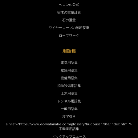
ヘロンの公式
樹木の重量計算
石の重量
ワイヤーロープの破断荷重
ロープワーク
用語集
電気用語集
建築用語集
設備用語集
消防設備用語集
土木用語集
トンネル用語集
一般用語集
漢字引き
a href="https://www.ec-watanabe.com/glossary/hudousan/01a/index.html">
不動産用語集
ピックアップニュース