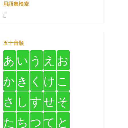
用語集検索
jjj
五十音順
あ
い
う
え
お
か
き
く
け
こ
さ
し
す
せ
そ
た
ち
つ
て
と