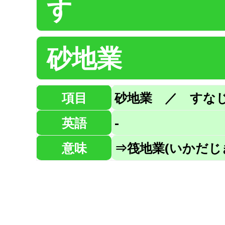
す
砂地業
項目
砂地業 ／ すな
英語
-
意味
⇒筏地業(いかだじ