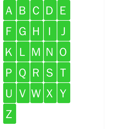
Ａ
Ｂ
Ｃ
Ｄ
Ｅ
Ｆ
Ｇ
Ｈ
Ｉ
Ｊ
Ｋ
Ｌ
Ｍ
Ｎ
Ｏ
Ｐ
Ｑ
Ｒ
Ｓ
Ｔ
Ｕ
Ｖ
Ｗ
Ｘ
Ｙ
Ｚ