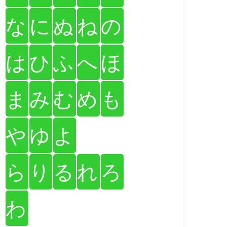
な
に
ぬ
ね
の
は
ひ
ふ
へ
ほ
ま
み
む
め
も
や
ゆ
よ
ら
り
る
れ
ろ
わ