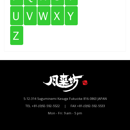
Ｕ
Ｖ
Ｗ
Ｘ
Ｙ
Ｚ
5-12-314 Suguminami Kasuga Fukuoka 816-0863 JAPAN
TEL +81-(0)92-592-5522 | FAX +81-(0)92-592-5533
Mon - Fri: 9 am - 5 pm