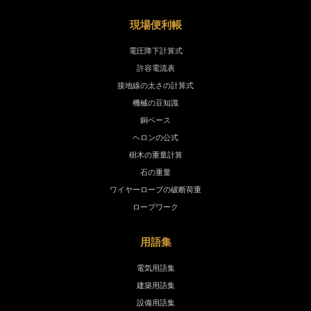
現場便利帳
電圧降下計算式
許容電流表
接地線の太さの計算式
機械の豆知識
銅ベース
ヘロンの公式
樹木の重量計算
石の重量
ワイヤーロープの破断荷重
ロープワーク
用語集
電気用語集
建築用語集
設備用語集