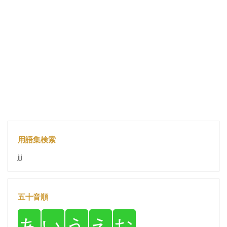
用語集検索
jjj
五十音順
あ
い
う
え
お