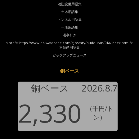
消防設備用語集
土木用語集
トンネル用語集
一般用語集
漢字引き
a href="https://www.ec-watanabe.com/glossary/hudousan/01a/index.html">
不動産用語集
ピックアップニュース
銅ベース
銅ベース
2026.8.7
2,330
（千円/ト
ン）