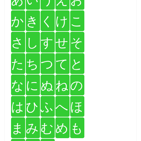
か
き
く
け
こ
さ
し
す
せ
そ
た
ち
つ
て
と
な
に
ぬ
ね
の
は
ひ
ふ
へ
ほ
ま
み
む
め
も