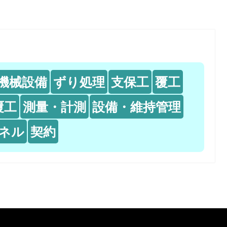
機械設備
ずり処理
支保工
覆工
覆工
測量・計測
設備・維持管理
ネル
契約