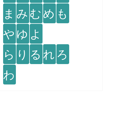
ま
み
む
め
も
や
ゆ
よ
ら
り
る
れ
ろ
わ