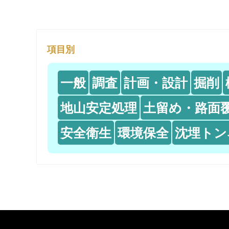
項目別
一般
調査
計画・設計
掘削
地山安定処理
土留め・路面
安全衛生
環境保全
沈埋トン