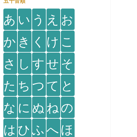
五十音順
あ
い
う
え
お
か
き
く
け
こ
さ
し
す
せ
そ
た
ち
つ
て
と
な
に
ぬ
ね
の
は
ひ
ふ
へ
ほ