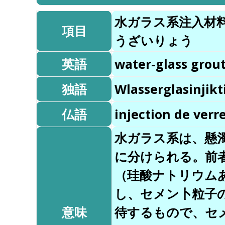
水ガラス系注入材
項目
うざいりょう
英語
water-glass grou
独語
Wlasserglasinjikt
仏語
injection de verr
水ガラス系は、懸
に分けられる。前
（珪酸ナトリウム
し、セメン卜粒子
意味
待するもので、セ