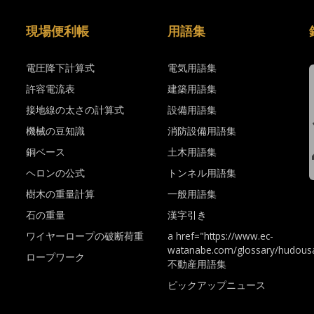
現場便利帳
用語集
電圧降下計算式
電気用語集
許容電流表
建築用語集
接地線の太さの計算式
設備用語集
機械の豆知識
消防設備用語集
銅ベース
土木用語集
ヘロンの公式
トンネル用語集
樹木の重量計算
一般用語集
石の重量
漢字引き
ワイヤーロープの破断荷重
a href="https://www.ec-
watanabe.com/glossary/hudousa
ロープワーク
不動産用語集
ピックアップニュース