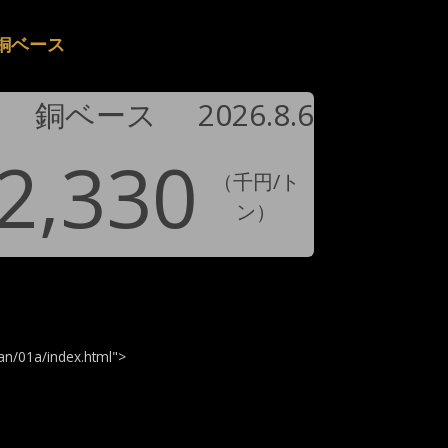
銅ベース
銅ベース
2026.8.6
2,330
（千円/ト
ン）
n/01a/index.html">