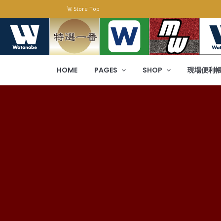
Store Top
HOME
PAGES
SHOP
現場便利