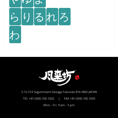
ら
り
る
れ
ろ
わ
5-12-314 Suguminami Kasuga Fukuoka 816-0863 JAPAN
TEL +81-(0)92-592-5522 | FAX +81-(0)92-592-5533
Mon - Fri: 9 am - 5 pm