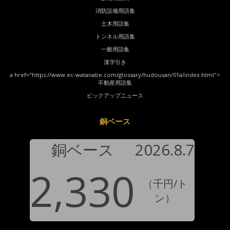
消防設備用語集
土木用語集
トンネル用語集
一般用語集
漢字引き
a href="https://www.ec-watanabe.com/glossary/hudousan/01a/index.html">
不動産用語集
ピックアップニュース
銅ベース
銅ベース
2026.8.7
2,330
（千円/ト
ン）