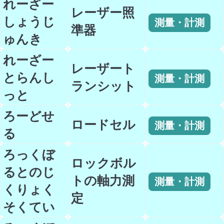
れーざー
レーザー照
しょうじ
測量・計測
準器
ゅんき
れーざー
レーザート
とらんし
測量・計測
ランシット
っと
ろーどせ
ロードセル
測量・計測
る
ろっくぼ
ロックボル
るとのじ
トの軸力測
測量・計測
くりょく
定
そくてい