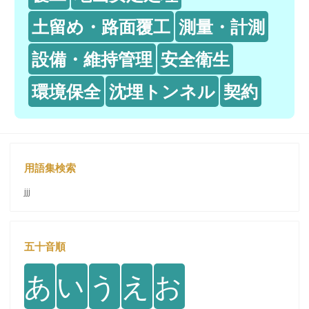
土留め・路面覆工
測量・計測
設備・維持管理
安全衛生
環境保全
沈埋トンネル
契約
用語集検索
jjj
五十音順
あ
い
う
え
お