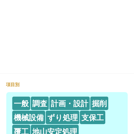
項目別
一般
調査
計画・設計
掘削
機械設備
ずり処理
支保工
覆工
地山安定処理