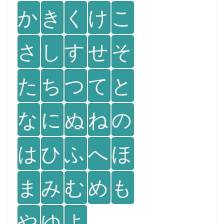
か
き
く
け
こ
さ
し
す
せ
そ
た
ち
つ
て
と
な
に
ぬ
ね
の
は
ひ
ふ
へ
ほ
ま
み
む
め
も
や
ゆ
よ