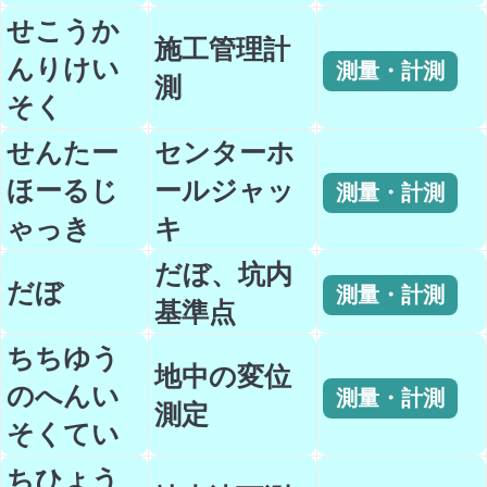
せこうか
施工管理計
んりけい
測量・計測
測
そく
せんたー
センターホ
ほーるじ
ールジャッ
測量・計測
ゃっき
キ
だぼ、坑内
だぼ
測量・計測
基準点
ちちゆう
地中の変位
のへんい
測量・計測
測定
そくてい
ちひょう