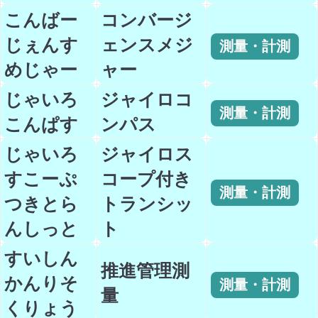
こんばー
コンバージ
じぇんす
ェンスメジ
測量・計測
めじゃー
ャー
じゃいろ
ジャイロコ
測量・計測
こんぱす
ンパス
じゃいろ
ジャイロス
すこーぷ
コープ付き
測量・計測
つきとら
トランシッ
んしっと
ト
すいしん
推進管理測
かんりそ
測量・計測
量
くりょう