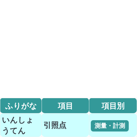
ふりがな
項目
項目別
いんしょ
引照点
測量・計測
うてん