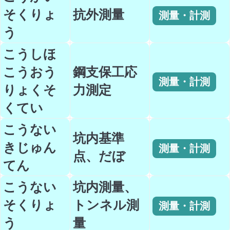
そくりょ
抗外測量
測量・計測
う
こうしほ
こうおう
鋼支保工応
測量・計測
りょくそ
力測定
くてい
こうない
坑内基準
きじゅん
測量・計測
点、だぼ
てん
こうない
坑内測量、
そくりょ
トンネル測
測量・計測
う
量