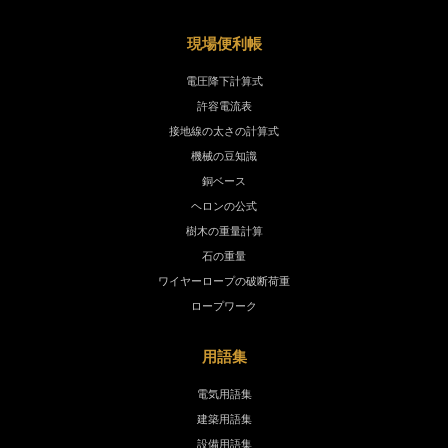
現場便利帳
電圧降下計算式
許容電流表
接地線の太さの計算式
機械の豆知識
銅ベース
ヘロンの公式
樹木の重量計算
石の重量
ワイヤーロープの破断荷重
ロープワーク
用語集
電気用語集
建築用語集
設備用語集