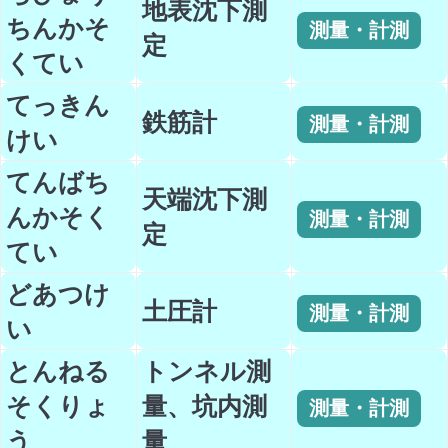
地表沈下測
ちんかそ
測量・計測
定
くてい
てっきん
鉄筋計
測量・計測
けい
てんばち
天端沈下測
んかそく
測量・計測
定
てい
どあつけ
土圧計
測量・計測
い
とんねる
トンネル測
そくりょ
量、坑内測
測量・計測
う
量