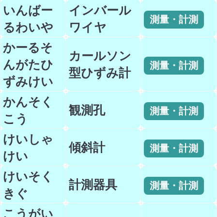
いんばー
インバール
測量・計測
るわいや
ワイヤ
かーるそ
カールソン
んがたひ
測量・計測
型ひずみ計
ずみけい
かんそく
観測孔
測量・計測
こう
けいしゃ
傾斜計
測量・計測
けい
けいそく
計測器具
測量・計測
きぐ
こうがい