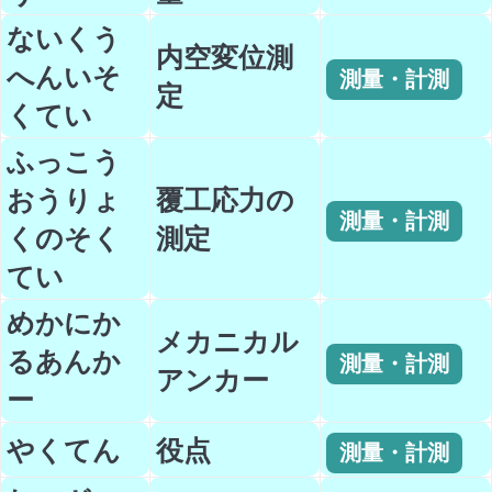
ないくう
内空変位測
へんいそ
測量・計測
定
くてい
ふっこう
おうりょ
覆工応力の
測量・計測
くのそく
測定
てい
めかにか
メカニカル
るあんか
測量・計測
アンカー
ー
やくてん
役点
測量・計測