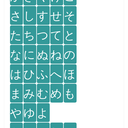
さ
し
す
せ
そ
た
ち
つ
て
と
な
に
ぬ
ね
の
は
ひ
ふ
へ
ほ
ま
み
む
め
も
や
ゆ
よ