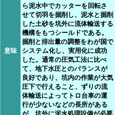
ら泥水中でカッターを回転さ
せて切羽を掘削し、泥水と掘削
した土砂を坑外に流体輸送する
機構をもつシールドである。
掘削と排出量の調整をわが国で
意味
システム化し、実用化に成功
した。通常の圧気工法に比べ
て、地下水圧とのパランスが
良好であり、坑内の作業が大気
圧下で行えること、ずりの流
体輸送によってトロ台車の運
行が少ないなどの長所がある
が、坑外に泥水処理設備が必要