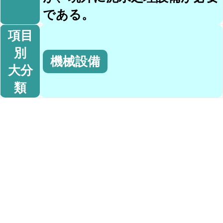
である。
項目
別
機械設備
大分
類