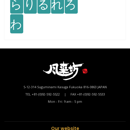
ら
り
る
れ
ろ
わ
5-12-314 Suguminami Kasuga Fukuoka 816-0863 JAPAN
TEL +81-(0)92-592-5522 | FAX +81-(0)92-592-5533
Mon - Fri: 9 am - 5 pm
Our website