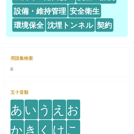
設備・維持管理
安全衛生
環境保全
沈埋トンネル
契約
用語集検索
jjj
五十音順
あ
い
う
え
お
か
き
く
け
こ