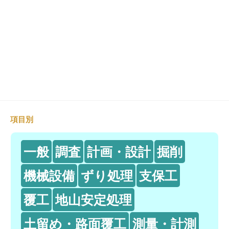
項目別
一般
調査
計画・設計
掘削
機械設備
ずり処理
支保工
覆工
地山安定処理
土留め・路面覆工
測量・計測