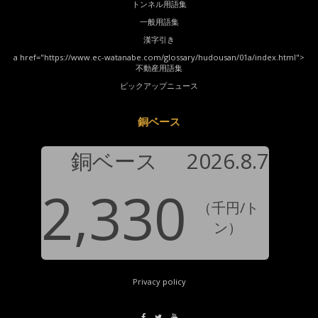
トンネル用語集
一般用語集
漢字引き
a href="https://www.ec-watanabe.com/glossary/hudousan/01a/index.html">
不動産用語集
ピックアップニュース
銅ベース
銅ベース
2026.8.7
2,330
（千円/ト
ン）
Privacy policy