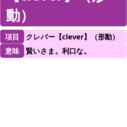
動）
項目
クレバー【clever】（形動）
意味
賢いさま。利口な。