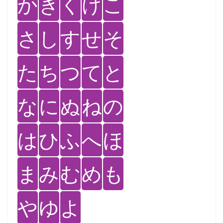
か
き
く
け
こ
さ
し
す
せ
そ
た
ち
つ
て
と
な
に
ぬ
ね
の
は
ひ
ふ
へ
ほ
ま
み
む
め
も
や
ゆ
よ