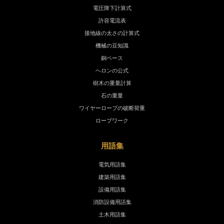
電圧降下計算式
許容電流表
接地線の太さの計算式
機械の豆知識
銅ベース
ヘロンの公式
樹木の重量計算
石の重量
ワイヤーロープの破断荷重
ロープワーク
用語集
電気用語集
建築用語集
設備用語集
消防設備用語集
土木用語集