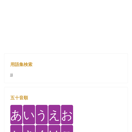
用語集検索
jjj
五十音順
あ
い
う
え
お