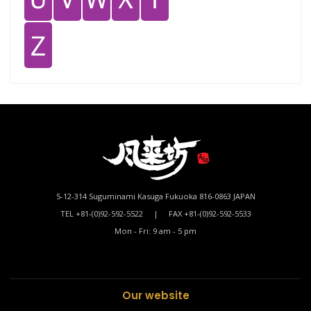
Ｚ
5-12-314 Suguminami Kasuga Fukuoka 816-0863 JAPAN
TEL +81-(0)92-592-5522 | FAX +81-(0)92-592-5533
Mon - Fri: 9 am - 5 pm
Our website