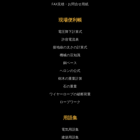
FAX見積・お問合せ用紙
現場便利帳
電圧降下計算式
許容電流表
接地線の太さの計算式
機械の豆知識
銅ベース
ヘロンの公式
樹木の重量計算
石の重量
ワイヤーロープの破断荷重
ロープワーク
用語集
電気用語集
建築用語集