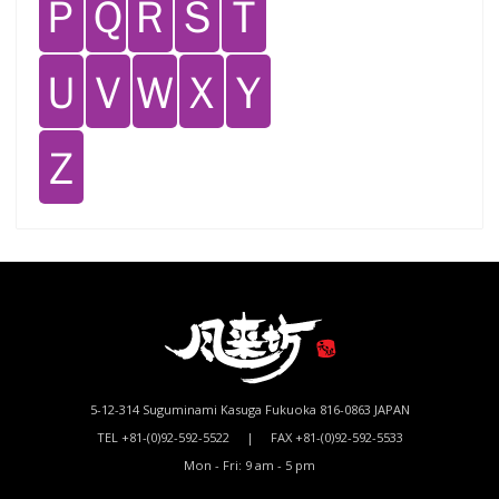
Ｐ
Ｑ
Ｒ
Ｓ
Ｔ
Ｕ
Ｖ
Ｗ
Ｘ
Ｙ
Ｚ
5-12-314 Suguminami Kasuga Fukuoka 816-0863 JAPAN
TEL +81-(0)92-592-5522 | FAX +81-(0)92-592-5533
Mon - Fri: 9 am - 5 pm