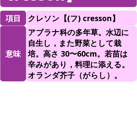
項目
クレソン【(フ) cresson】
アブラナ科の多年草。水辺に
自生し，また野菜として栽
意味
培。高さ 30〜60cm。若苗は
辛みがあり，料理に添える。
オランダ芥子（がらし）。