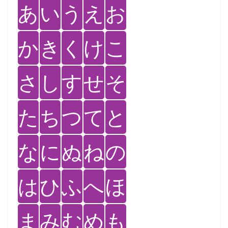
あ
い
う
え
お
か
き
く
け
こ
さ
し
す
せ
そ
た
ち
つ
て
と
な
に
ぬ
ね
の
は
ひ
ふ
へ
ほ
ま
み
む
め
も