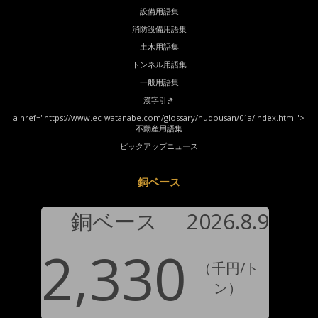
設備用語集
消防設備用語集
土木用語集
トンネル用語集
一般用語集
漢字引き
a href="https://www.ec-watanabe.com/glossary/hudousan/01a/index.html">
不動産用語集
ピックアップニュース
銅ベース
銅ベース
2026.8.9
2,330
（千円/ト
ン）