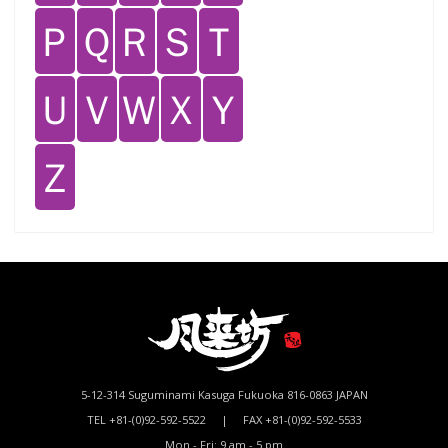
Ｐ
Ｑ
Ｒ
Ｓ
Ｔ
Ｕ
Ｖ
Ｗ
Ｘ
Ｙ
Ｚ
5-12-314 Suguminami Kasuga Fukuoka 816-0863 JAPAN
TEL +81-(0)92-592-5522 | FAX +81-(0)92-592-5533
Mon - Fri: 9 am - 5 pm