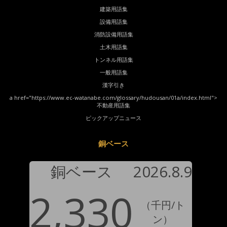
建築用語集
設備用語集
消防設備用語集
土木用語集
トンネル用語集
一般用語集
漢字引き
a href="https://www.ec-watanabe.com/glossary/hudousan/01a/index.html">
不動産用語集
ピックアップニュース
銅ベース
銅ベース
2026.8.9
2,330
（千円/ト
ン）