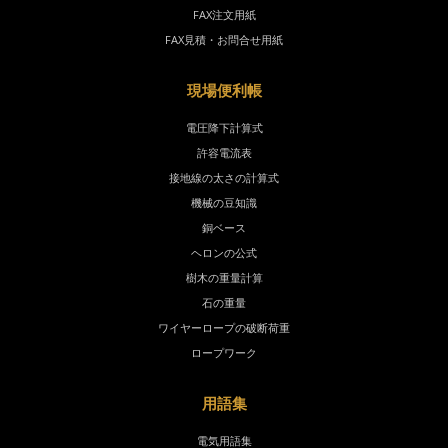
FAX注文用紙
FAX見積・お問合せ用紙
現場便利帳
電圧降下計算式
許容電流表
接地線の太さの計算式
機械の豆知識
銅ベース
ヘロンの公式
樹木の重量計算
石の重量
ワイヤーロープの破断荷重
ロープワーク
用語集
電気用語集