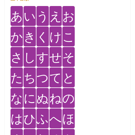
あ
い
う
え
お
か
き
く
け
こ
さ
し
す
せ
そ
た
ち
つ
て
と
な
に
ぬ
ね
の
は
ひ
ふ
へ
ほ