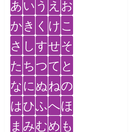
あ
い
う
え
お
か
き
く
け
こ
さ
し
す
せ
そ
た
ち
つ
て
と
な
に
ぬ
ね
の
は
ひ
ふ
へ
ほ
ま
み
む
め
も