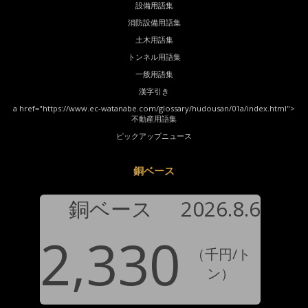
設備用語集
消防設備用語集
土木用語集
トンネル用語集
一般用語集
漢字引き
a href="https://www.ec-watanabe.com/glossary/hudousan/01a/index.html">
不動産用語集
ピックアップニュース
銅ベース
銅ベース
2026.8.6
2,330
（千円/ト
ン）