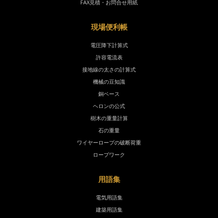
FAX見積・お問合せ用紙
現場便利帳
電圧降下計算式
許容電流表
接地線の太さの計算式
機械の豆知識
銅ベース
ヘロンの公式
樹木の重量計算
石の重量
ワイヤーロープの破断荷重
ロープワーク
用語集
電気用語集
建築用語集