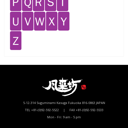
Ｐ
Ｑ
Ｒ
Ｓ
Ｔ
Ｕ
Ｖ
Ｗ
Ｘ
Ｙ
Ｚ
5-12-314 Suguminami Kasuga Fukuoka 816-0863 JAPAN
TEL +81-(0)92-592-5522 | FAX +81-(0)92-592-5533
Mon - Fri: 9 am - 5 pm