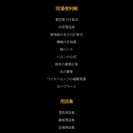
現場便利帳
電圧降下計算式
許容電流表
接地線の太さの計算式
機械の豆知識
銅ベース
ヘロンの公式
樹木の重量計算
石の重量
ワイヤーロープの破断荷重
ロープワーク
用語集
電気用語集
建築用語集
設備用語集