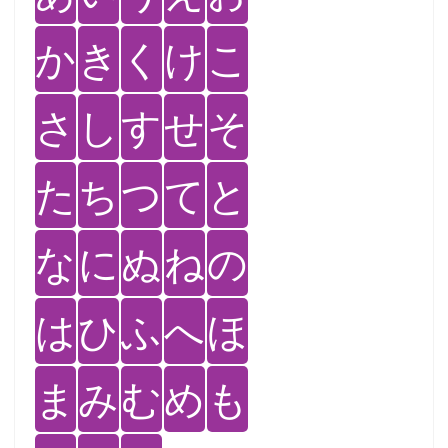
か
き
く
け
こ
さ
し
す
せ
そ
た
ち
つ
て
と
な
に
ぬ
ね
の
は
ひ
ふ
へ
ほ
ま
み
む
め
も