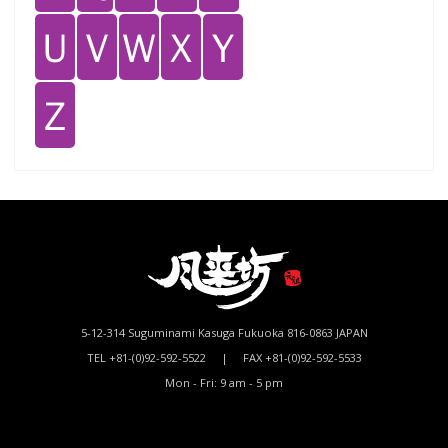
Ｕ
Ｖ
Ｗ
Ｘ
Ｙ
Ｚ
5-12-314 Suguminami Kasuga Fukuoka 816-0863 JAPAN
TEL +81-(0)92-592-5522 | FAX +81-(0)92-592-5533
Mon - Fri: 9 am - 5 pm