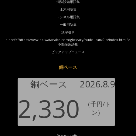
消防設備用語集
土木用語集
トンネル用語集
一般用語集
漢字引き
a href="https://www.ec-watanabe.com/glossary/hudousan/01a/index.html">
不動産用語集
ピックアップニュース
銅ベース
銅ベース
2026.8.9
2,330
（千円/ト
ン）
Privacy policy