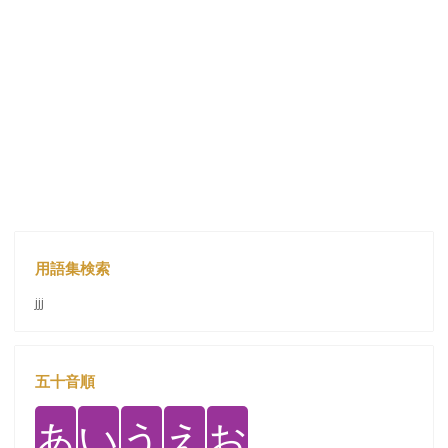
用語集検索
jjj
五十音順
あ
い
う
え
お