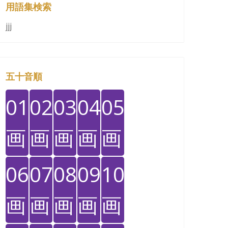
用語集検索
jjj
五十音順
01
02
03
04
05
画
画
画
画
画
06
07
08
09
10
画
画
画
画
画