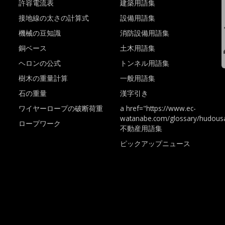
許容電流表
建築用語集
接地線の太さの計算式
設備用語集
機械の豆知識
消防設備用語集
銅ベース
土木用語集
ヘロンの公式
トンネル用語集
樹木の重量計算
一般用語集
石の重量
漢字引き
ワイヤーロープの破断荷重
a href="https://www.ec-
watanabe.com/glossary/hudousa
ロープワーク
不動産用語集
ピックアップニュース