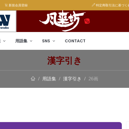
新規会員登録
特定商取引法に基づく
帳
用語集
SNS
CONTACT
漢字引き
用語集
漢字引き
26画