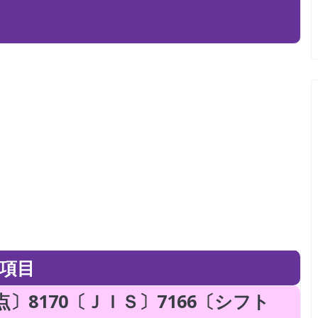
項目
〕8170〔ＪＩＳ〕7166〔シフト