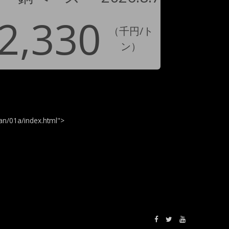
2,330
（千円/ト
ン）
n/01a/index.html">