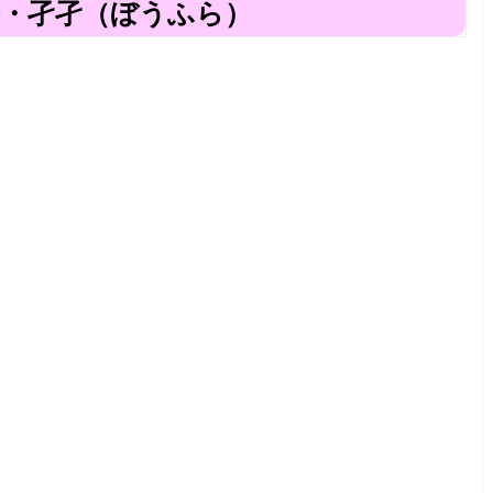
□・孑孑（ぼうふら）