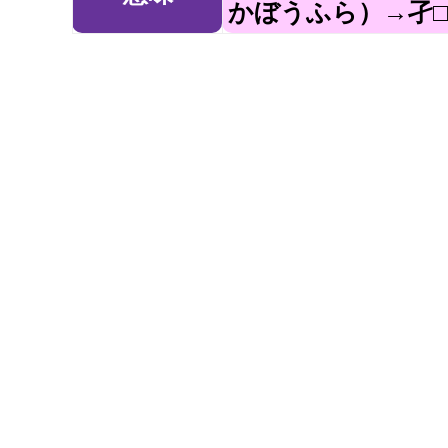
かぼうふら）→孑