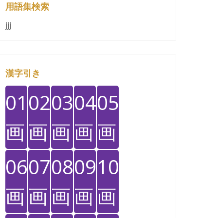
用語集検索
jjj
漢字引き
01
02
03
04
05
画
画
画
画
画
06
07
08
09
10
画
画
画
画
画