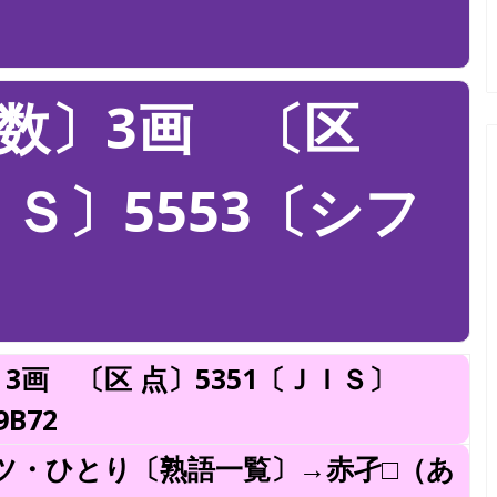
数〕3画 〔区
ＩＳ〕5553〔シフ
3画 〔区 点〕5351〔ＪＩＳ〕
9B72
ツ・ひとり〔熟語一覧〕→赤孑□（あ