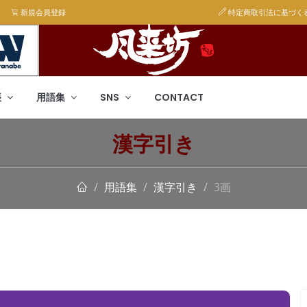
新規会員登録
特定商取引法に基づく
帳
用語集
SNS
CONTACT
漢字引き
用語集
漢字引き
3画