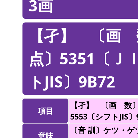
3画
【孑】 〔画 
点〕5351〔Ｊ
トJIS〕9B72
【孑】 〔画 数〕
項目
5553〔シフトJIS〕
〔音 訓〕ケツ・ゲ
意味