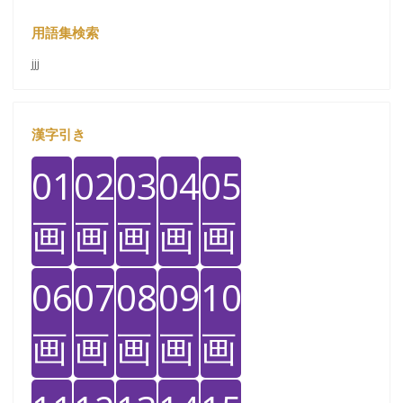
用語集検索
jjj
漢字引き
01
02
03
04
05
画
画
画
画
画
06
07
08
09
10
画
画
画
画
画