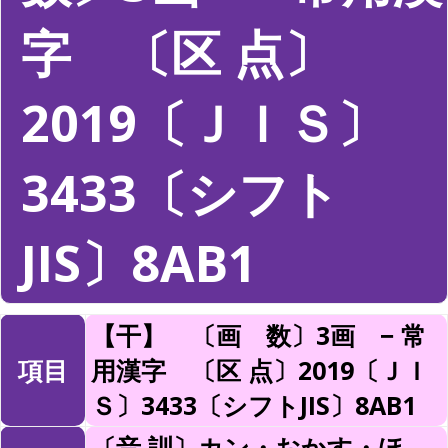
字 〔区 点〕
2019〔ＪＩＳ〕
3433〔シフト
JIS〕8AB1
【干】 〔画 数〕3画 − 常
項目
用漢字 〔区 点〕2019〔ＪＩ
Ｓ〕3433〔シフトJIS〕8AB1
〔音 訓〕カン・おかす・ほ