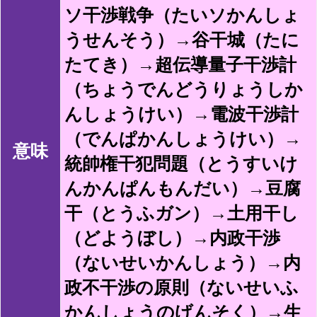
ソ干渉戦争（たいソかんしょ
うせんそう）→谷干城（たに
たてき）→超伝導量子干渉計
（ちょうでんどうりょうしか
んしょうけい）→電波干渉計
（でんぱかんしょうけい）→
意味
統帥権干犯問題（とうすいけ
んかんぱんもんだい）→豆腐
干（とうふガン）→土用干し
（どようぼし）→内政干渉
（ないせいかんしょう）→内
政不干渉の原則（ないせいふ
かんしょうのげんそく）→生