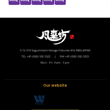
5-12-314 Suguminami Kasuga Fukuoka 816-0863 JAPAN
TEL +81-(0)92-592-5522 | FAX +81-(0)92-592-5533
Mon - Fri: 9 am - 5 pm
Our website