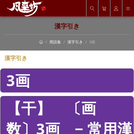
漢字引き
用語集
漢字引き
3画
漢字引き
3画
【干】 〔画
数〕3画 − 常用漢