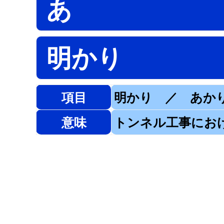
あ
明かり
項目
明かり ／ あか
意味
トンネル工事にお