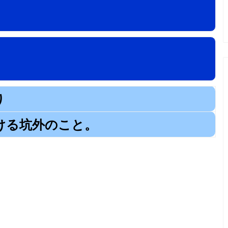
り
ける坑外のこと。