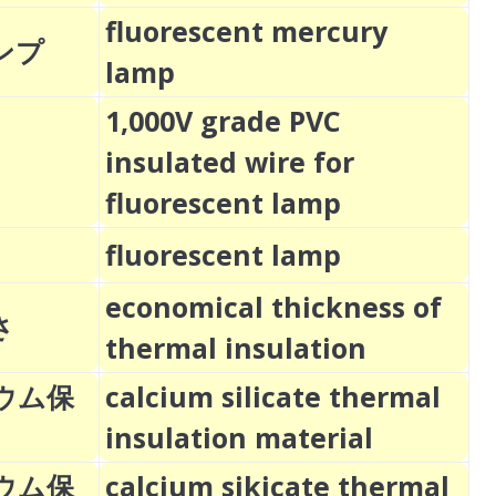
fluorescent mercury
ンプ
lamp
1,000V grade PVC
insulated wire for
fluorescent lamp
fluorescent lamp
economical thickness of
さ
thermal insulation
ウム保
calcium silicate thermal
insulation material
ウム保
calcium sikicate thermal