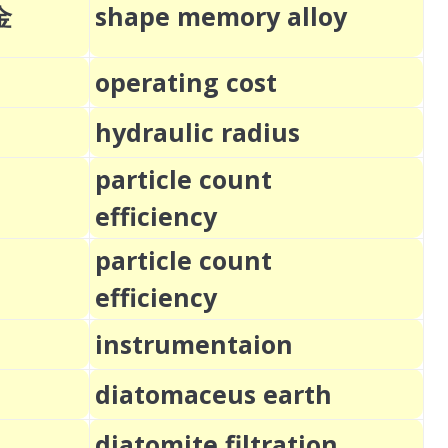
金
shape memory alloy
operating cost
hydraulic radius
particle count
efficiency
particle count
efficiency
instrumentaion
diatomaceus earth
diatomite filtration