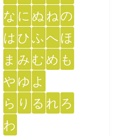
な
に
ぬ
ね
の
は
ひ
ふ
へ
ほ
ま
み
む
め
も
や
ゆ
よ
ら
り
る
れ
ろ
わ