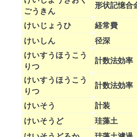
形状記憶合
ごうきん
けいじょうひ
経常費
けいしん
径深
けいすうほうこう
計数法効率
りつ
けいすうほうこう
計数法効率
りつ
けいそう
計装
けいそうど
珪藻土
けいそうどろか
珪藻土濾過