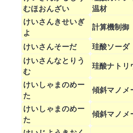
むほおんざい
温材
けいさんきせいぎ
計算機制御
よ
けいさんそーだ
珪酸ソーダ
けいさんなとりう
珪酸ナトリ
む
けいしゃまのめー
傾斜マノメ
た
けいしゃまのめー
傾斜マノメ
た
けいじようきおく