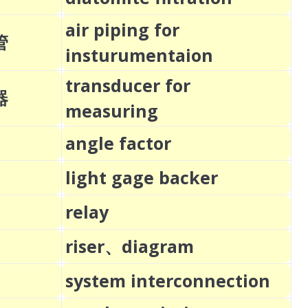
air piping for
管
insturumentaion
transducer for
器
measuring
angle factor
light gage backer
relay
riser、diagram
system interconnection