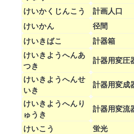
けいかくじんこう
計画人口
けいかん
径間
けいきばこ
計器箱
けいきようへんあ
計器用変圧
つき
けいきようへんせ
計器用変成
いき
けいきようへんり
計器用変流
ゅうき
けいこう
蛍光