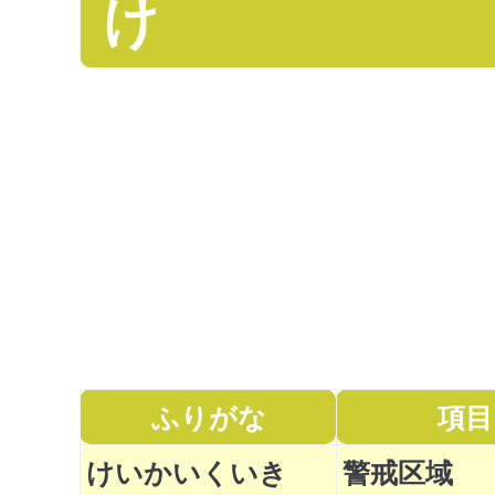
け
ふりがな
項目
けいかいくいき
警戒区域