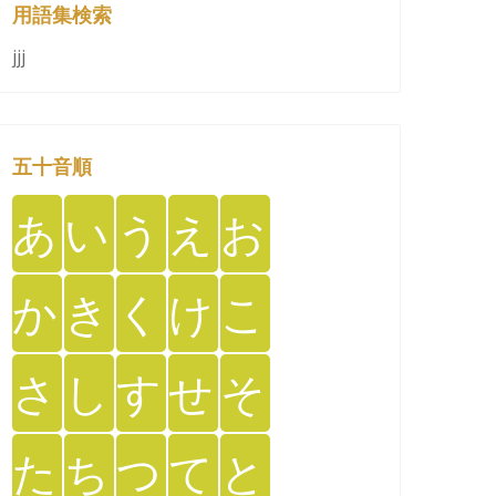
用語集検索
jjj
五十音順
あ
い
う
え
お
か
き
く
け
こ
さ
し
す
せ
そ
た
ち
つ
て
と